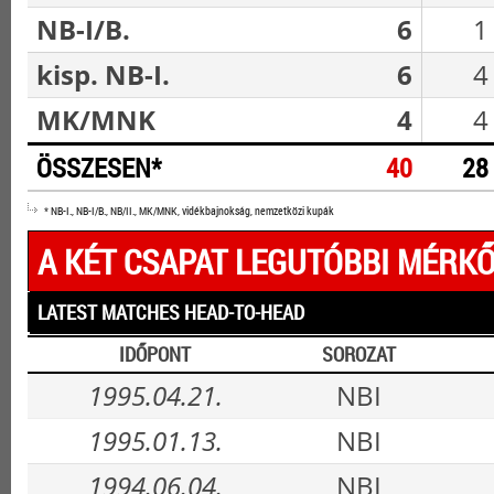
NB-I/B.
6
1
kisp. NB-I.
6
4
MK/MNK
4
4
ÖSSZESEN*
40
28
* NB-I., NB-I/B., NB/II., MK/MNK, vidékbajnokság, nemzetközi kupák
A KÉT CSAPAT LEGUTÓBBI MÉRKŐ
LATEST MATCHES HEAD-TO-HEAD
IDŐPONT
SOROZAT
1995.04.21.
NBI
1995.01.13.
NBI
1994.06.04.
NBI