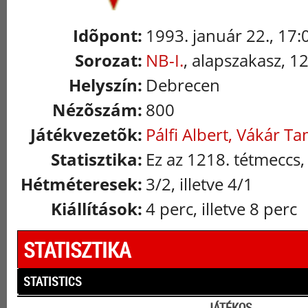
Idõpont:
1993. január 22., 17:
Sorozat:
NB-I.
, alapszakasz, 1
Helyszín:
Debrecen
Nézõszám:
800
Játékvezetõk:
Pálfi Albert, Vákár T
Statisztika:
Ez az 1218. tétmeccs,
Hétméteresek:
3/2, illetve 4/1
Kiállítások:
4 perc, illetve 8 perc
STATISZTIKA
STATISTICS
JÁTÉKOS