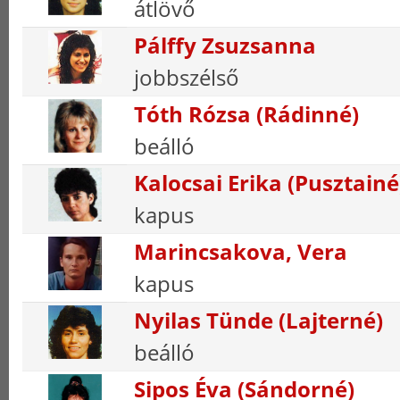
átlövő
Pálffy Zsuzsanna
jobbszélső
Tóth Rózsa (Rádinné)
beálló
Kalocsai Erika (Pusztainé
kapus
Marincsakova, Vera
kapus
Nyilas Tünde (Lajterné)
beálló
Sipos Éva (Sándorné)