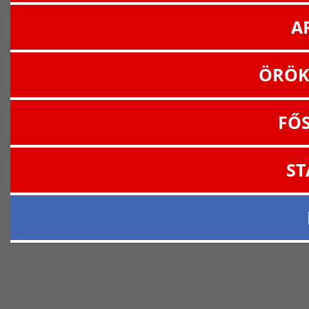
A
ÖRÖK
FŐ
ST