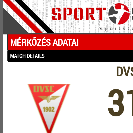
MÉRKŐZÉS ADATAI
MATCH DETAILS
DVS
3