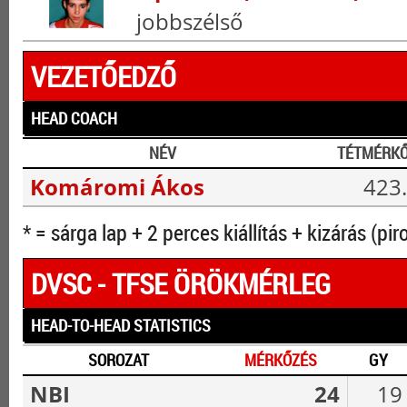
jobbszélső
VEZETŐEDZŐ
HEAD COACH
NÉV
TÉTMÉRK
Komáromi Ákos
423.
* = sárga lap + 2 perces kiállítás + kizárás (pir
DVSC - TFSE ÖRÖKMÉRLEG
HEAD-TO-HEAD STATISTICS
SOROZAT
MÉRKŐZÉS
GY
NBI
24
19