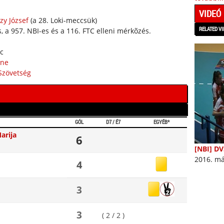
VIDEÓ
zy József
(a 28. Loki-meccsük)
RELATED VI
, a 957. NBI-es és a 116. FTC elleni mérkõzés.
rc
ine
Szövetség
GÓL
D7 / É7
EGYÉB*
arija
6
[NBI] DV
2016. má
4
3
3
( 2 / 2 )