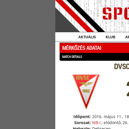
AKTUÁLIS
KLUB
A
MÉRKŐZÉS ADATAI
MATCH DETAILS
DVSC
Idõpont:
2016. május 11., 18
Sorozat:
NB-I.
, elődöntő, 26
Helyszín:
Debrecen