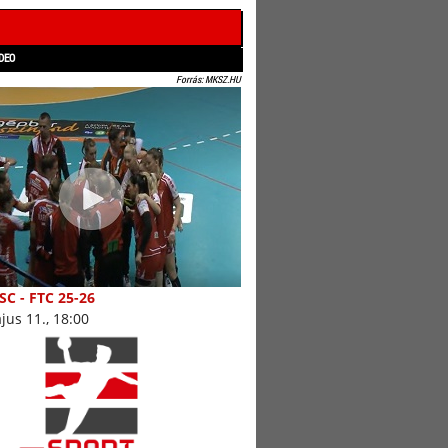
DEO
Forrás: MKSZ.HU
SC - FTC 25-26
jus 11., 18:00