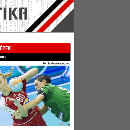
ÉPEK
OTOS
Forrás: dvsckezilabda.hu