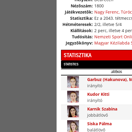
Nézõszám:
1800
Játékvezetõk:
Nagy Ferenc, Túróc
Statisztika:
Ez a 2043. tétmeccs
Hétméteresek:
2/2, illetve 5/4
Kiállítások:
2 perc, illetve 4 pe
Tudósítás:
Nemzeti Sport Onl
Jegyzõkönyv:
Magyar Kézilabda 
STATISZTIKA
STATISTICS
JÁTÉKOS
Garbuz (Hakunova), M
irányító
Kudor Kitti
irányító
Karnik Szabina
jobbátlövő
Siska Pálma
balátlövő