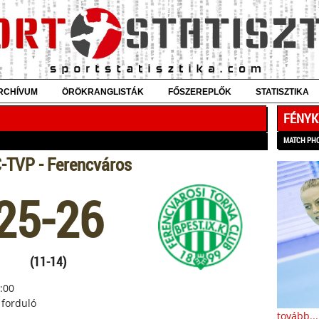
RCHÍVUM
ÖRÖKRANGLISTÁK
FŐSZEREPLŐK
STATISZTIKA
FÉNYK
MATCH PH
-TVP - Ferencváros
25-26
(11-14)
:00
. forduló
tovább...