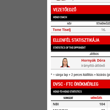
VEZETŐEDZŐ
HEAD COACH
NÉV
TÉTMÉRKŐZÉ
Tone Tiselj
16.
ELLENFÉL STATISZTIKÁJA
STATISTICS OF THE OPPONENT
JÁTÉKOS
Hornyák Dóra
irányító-átlövő
* = sárga lap + 2 perces kiállítás + kizárás (p
DVSC - FTC ÖRÖKMÉRLEG
HEAD-TO-HEAD STATISTICS
SOROZAT
MÉRKŐZÉS
NBI
104