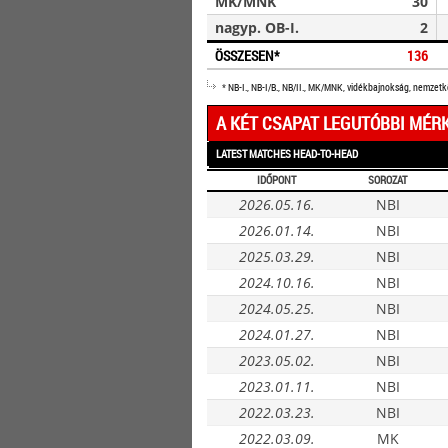
MK/MNK
30
nagyp. OB-I.
2
ÖSSZESEN*
136
* NB-I., NB-I/B., NB/II., MK/MNK, vidékbajnokság, nemzet
A KÉT CSAPAT LEGUTÓBBI MÉR
LATEST MATCHES HEAD-TO-HEAD
IDŐPONT
SOROZAT
2026.05.16.
NBI
2026.01.14.
NBI
2025.03.29.
NBI
2024.10.16.
NBI
2024.05.25.
NBI
2024.01.27.
NBI
2023.05.02.
NBI
2023.01.11.
NBI
2022.03.23.
NBI
2022.03.09.
MK