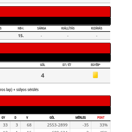
S
NB-I.
SÁRGA
KIÁLLÍTÁS
KIZÁRÁS
15.
-
-
-
GÓL
D7 / É7
EGYÉB*
4
iros lap) + súlyos sérülés
GY
D
V
GÓL
MÉRLEG
PONT
33
3
68
2553-2899
-35
33%