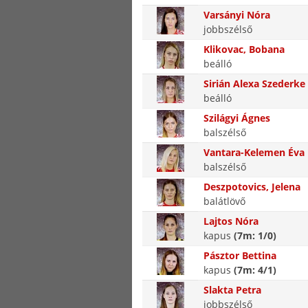
Varsányi Nóra
jobbszélső
Klikovac, Bobana
beálló
Sirián Alexa Szederke
beálló
Szilágyi Ágnes
balszélső
Vantara-Kelemen Éva
balszélső
Deszpotovics, Jelena
balátlövő
Lajtos Nóra
kapus
(7m: 1/0)
Pásztor Bettina
kapus
(7m: 4/1)
Slakta Petra
jobbszélső