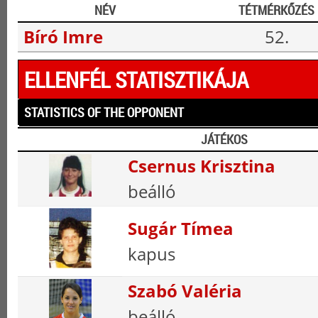
NÉV
TÉTMÉRKŐZÉS
Bíró Imre
52.
ELLENFÉL STATISZTIKÁJA
STATISTICS OF THE OPPONENT
JÁTÉKOS
Csernus Krisztina
beálló
Sugár Tímea
kapus
Szabó Valéria
beálló