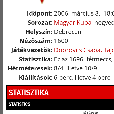
Idõpont:
2006. március 8., 18:
Sorozat:
Magyar Kupa
, negye
Helyszín:
Debrecen
Nézõszám:
1600
Játékvezetõk:
Dobrovits Csaba, Táj
Statisztika:
Ez az 1696. tétmeccs,
Hétméteresek:
8/4, illetve 10/9
Kiállítások:
6 perc, illetve 4 perc
STATISZTIKA
STATISTICS
JÁTÉKOS