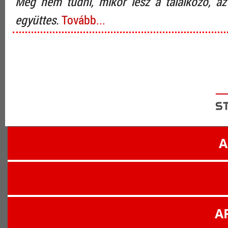
Még nem tudni, mikor lesz a találkozó, a
együttes.
Tovább...
A
A