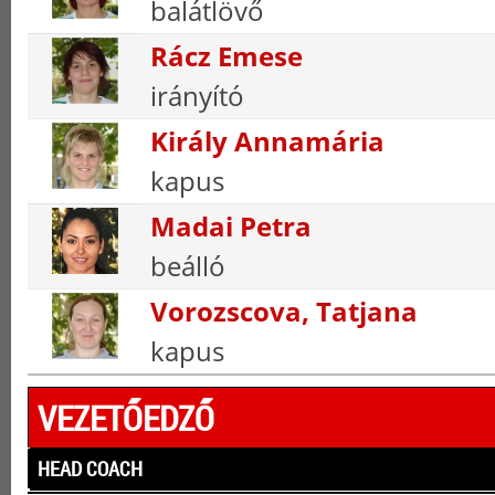
balátlövő
Rácz Emese
irányító
Király Annamária
kapus
Madai Petra
beálló
Vorozscova, Tatjana
kapus
VEZETŐEDZŐ
HEAD COACH