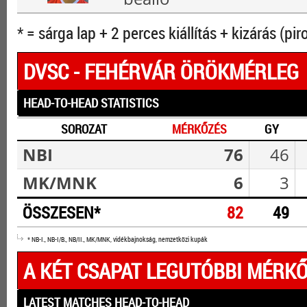
* = sárga lap + 2 perces kiállítás + kizárás (pir
DVSC - FEHÉRVÁR ÖRÖKMÉRLEG
HEAD-TO-HEAD STATISTICS
SOROZAT
MÉRKŐZÉS
GY
NBI
76
46
MK/MNK
6
3
ÖSSZESEN*
82
49
* NB-I., NB-I/B., NB/II., MK/MNK, vidékbajnokság, nemzetközi kupák
A KÉT CSAPAT LEGUTÓBBI MÉRKŐ
LATEST MATCHES HEAD-TO-HEAD