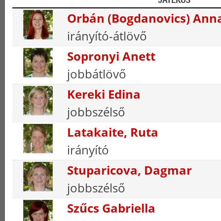
Orbán (Bogdanovics) Ann
irányító-átlövő
Sopronyi Anett
jobbátlövő
Kereki Edina
jobbszélső
Latakaite, Ruta
irányító
Stuparicova, Dagmar
jobbszélső
Szűcs Gabriella