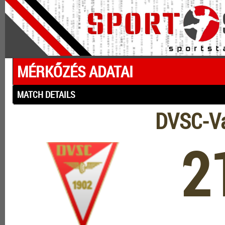
MÉRKŐZÉS ADATAI
MATCH DETAILS
DVSC-Va
2