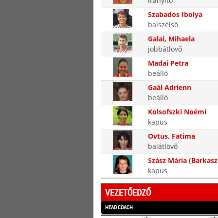
irányító
Szabados Ibolya
balszélső
Galai, Mihaela
jobbátlövő
Madai Petra
beálló
Gaál Adrienn
beálló
Kolsofszki Noémi
kapus
Ovtus, Fatima
balátlövő
Szász Mária (Barkasz
kapus
VEZETŐEDZŐ
HEAD COACH