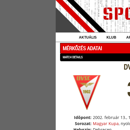
AKTUÁLIS
KLUB
A
MÉRKŐZÉS ADATAI
MATCH DETAILS
DV
Idõpont:
2002. február 13., 
Sorozat:
Magyar Kupa
, nyo
Helyszín:
Debrecen