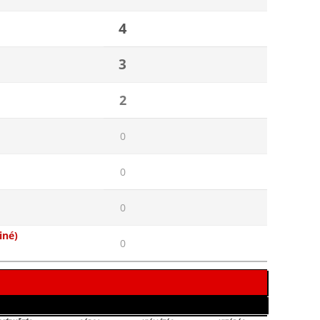
4
3
2
0
0
0
iné)
0