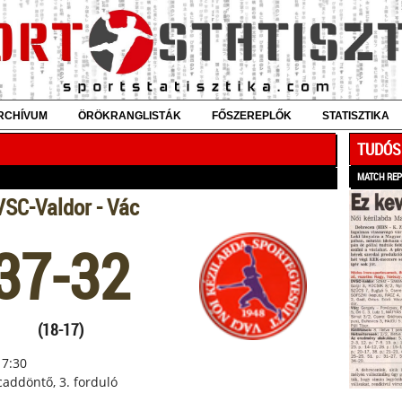
RCHÍVUM
ÖRÖKRANGLISTÁK
FŐSZEREPLŐK
STATISZTIKA
TUDÓS
MATCH RE
SC-Valdor - Vác
37-32
(18-17)
17:30
lcaddöntő, 3. forduló