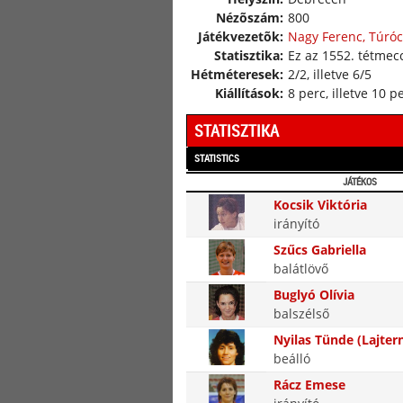
Nézõszám:
800
Játékvezetõk:
Nagy Ferenc, Túróc
Statisztika:
Ez az 1552. tétmecc
Hétméteresek:
2/2, illetve 6/5
Kiállítások:
8 perc, illetve 10 p
STATISZTIKA
STATISTICS
JÁTÉKOS
Kocsik Viktória
irányító
Szűcs Gabriella
balátlövő
Buglyó Olívia
balszélső
Nyilas Tünde (Lajter
beálló
Rácz Emese