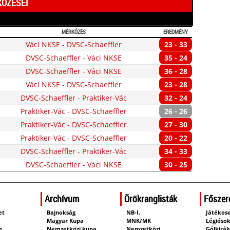
KŐZÉSEI
MÉRKŐZÉS
EREDMÉNY
Váci NKSE - DVSC-Schaeffler
23 - 33
DVSC-Schaeffler - Váci NKSE
35 - 24
DVSC-Schaeffler - Váci NKSE
36 - 28
Váci NKSE - DVSC-Schaeffler
23 - 28
DVSC-Schaeffler - Praktiker-Vác
32 - 24
Praktiker-Vác - DVSC-Schaeffler
26 - 26
Praktiker-Vác - DVSC-Schaeffler
27 - 30
Praktiker-Vác - DVSC-Schaeffler
20 - 22
DVSC-Schaeffler - Praktiker-Vác
34 - 33
DVSC-Schaeffler - Váci NKSE
30 - 25
Archívum
Örökranglisták
Főszer
et
Bajnokság
NB-I.
Játékos
m
Magyar Kupa
MNK/MK
Légióso
m
Nemzetközi kupa
Nemzetközi
Gólkirál