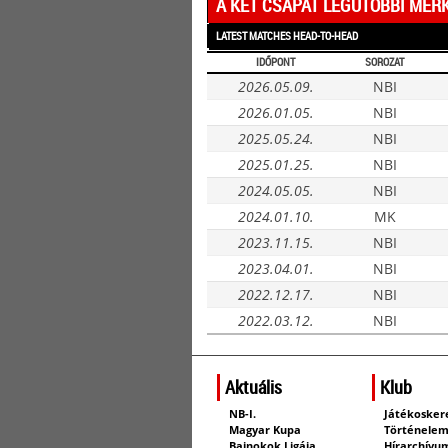
A KÉT CSAPAT LEGUTÓBBI MÉR
LATEST MATCHES HEAD-TO-HEAD
IDŐPONT
SOROZAT
2026.05.09.
NBI
2026.01.05.
NBI
2025.05.24.
NBI
2025.01.25.
NBI
2024.05.05.
NBI
2024.01.10.
MK
2023.11.15.
NBI
2023.04.01.
NBI
2022.12.17.
NBI
2022.03.12.
NBI
Aktuális
Klub
NB-I.
Játékosker
Magyar Kupa
Történele
Bajnokok Ligája
Hírarchívu