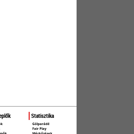
eplők
Statisztika
ok
Gólparádé
k
Fair Play
ynők
Mérkőzések