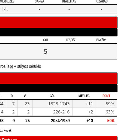
TMÉRKŐZÉS
SÁRGA
KIÁLLÍTÁS
KIZÁRÁS
14.
-
-
-
GÓL
D7 / É7
EGYÉB*
5
iros lap) + súlyos sérülés
Y
D
V
GÓL
MÉRLEG
PONT
34
7
23
1828-1743
+11
59%
4
2
2
226-216
+2
63%
38
9
25
2054-1959
+13
59%
közi kupák