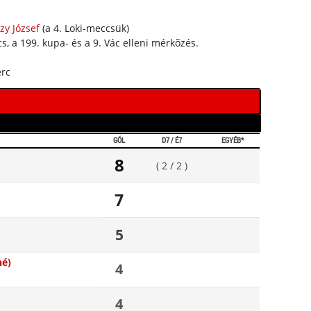
zy József
(a 4. Loki-meccsük)
s, a 199. kupa- és a 9. Vác elleni mérkõzés.
erc
GÓL
D7 / É7
EGYÉB*
8
( 2 / 2 )
7
5
né)
4
4