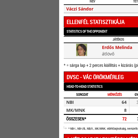
NÉV
TÉ
Váczi Sándor
ELLENFÉL STATISZTIKÁJA
STATISTICS OF THE OPPONENT
JÁTÉKOS
Erdős Melinda
átlövő
* = sárga lap + 2 perces kiállítás + kizárás (p
DVSC - VÁC ÖRÖKMÉRLEG
HEAD-TO-HEAD STATISTICS
SOROZAT
MÉRKŐZÉS
G
NBI
64
MK/MNK
8
ÖSSZESEN*
72
* NB-I., NB-I/B., NB/II., MK/MNK, vidékbajnokság, nemzet