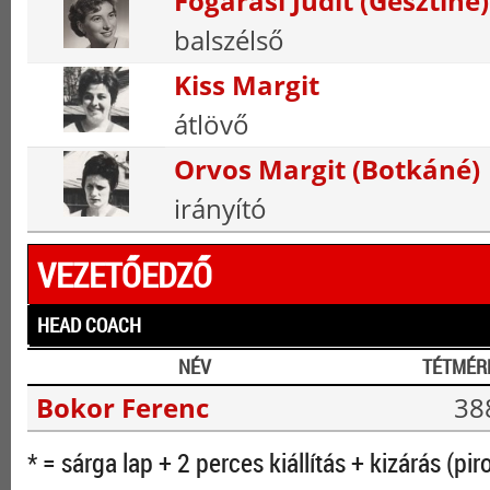
Fogarasi Judit (Gesztiné)
balszélső
Kiss Margit
átlövő
Orvos Margit (Botkáné)
irányító
VEZETŐEDZŐ
HEAD COACH
NÉV
TÉTMÉR
Bokor Ferenc
38
* = sárga lap + 2 perces kiállítás + kizárás (pir