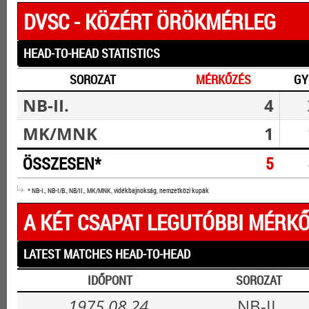
DVSC - KÖZÉRT ÖRÖKMÉRLEG
HEAD-TO-HEAD STATISTICS
SOROZAT
MÉRKŐZÉS
GY
NB-II.
4
MK/MNK
1
ÖSSZESEN*
5
* NB-I., NB-I/B., NB/II., MK/MNK, vidékbajnokság, nemzetközi kupák
A KÉT CSAPAT LEGUTÓBBI MÉRKŐ
LATEST MATCHES HEAD-TO-HEAD
IDŐPONT
SOROZAT
1975.08.24.
NB-II.