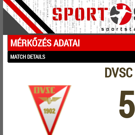
MÉRKŐZÉS ADATAI
MATCH DETAILS
DVSC 
5