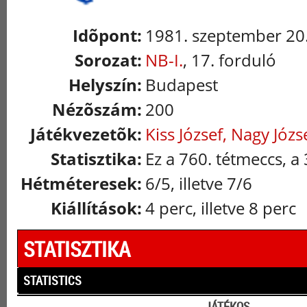
Idõpont:
1981. szeptember 20.
Sorozat:
NB-I.
, 17. forduló
Helyszín:
Budapest
Nézõszám:
200
Játékvezetõk:
Kiss József, Nagy Józs
Statisztika:
Ez a 760. tétmeccs, a 
Hétméteresek:
6/5, illetve 7/6
Kiállítások:
4 perc, illetve 8 perc
STATISZTIKA
STATISTICS
JÁTÉKOS