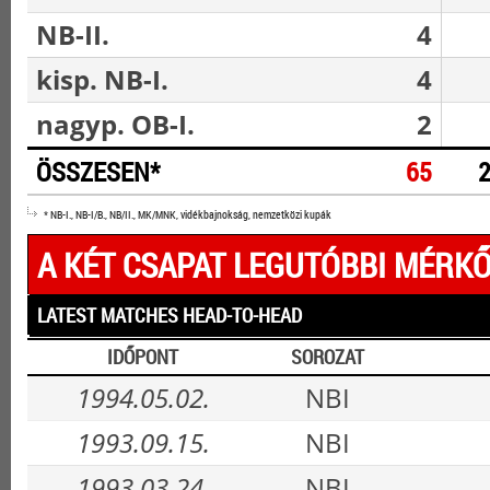
NB-II.
4
kisp. NB-I.
4
nagyp. OB-I.
2
ÖSSZESEN*
65
* NB-I., NB-I/B., NB/II., MK/MNK, vidékbajnokság, nemzetközi kupák
A KÉT CSAPAT LEGUTÓBBI MÉRKŐ
LATEST MATCHES HEAD-TO-HEAD
IDŐPONT
SOROZAT
1994.05.02.
NBI
1993.09.15.
NBI
1993.03.24.
NBI