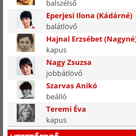
balszélső
Eperjesi Ilona (Kádárné)
balátlövő
Hajnal Erzsébet (Nagyné
kapus
Nagy Zsuzsa
jobbátlövő
Szarvas Anikó
beálló
Teremi Éva
kapus