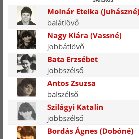
Molnár Etelka (Juhászné
balátlövő
Nagy Klára (Vassné)
jobbátlövő
Bata Erzsébet
jobbszélső
Antos Zsuzsa
balszélső
Szilágyi Katalin
jobbszélső
Bordás Ágnes (Dobóné)