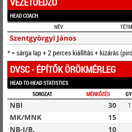
VEZETŐEDZŐ
HEAD COACH
NÉV
TÉTM
Szentgyörgyi János
* = sárga lap + 2 perces kiállítás + kizárás (pir
DVSC - ÉPÍTŐK ÖRÖKMÉRLEG
HEAD-TO-HEAD STATISTICS
SOROZAT
MÉRKŐZÉS
GY
NBI
30
1
MK/MNK
15
NB-I/B.
10