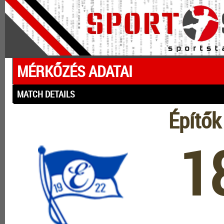
MÉRKŐZÉS ADATAI
MATCH DETAILS
Építő
1