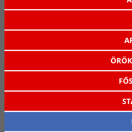
A
ÖRÖK
FŐ
ST