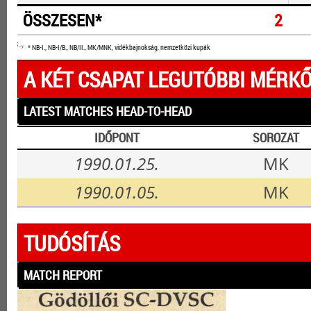
ÖSSZESEN*
2
* NB-I., NB-I/B., NB/II., MK/MNK, vidékbajnokság, nemzetközi kupák
A KÉT CSAPAT LEGUTÓBBI MÉRKŐ
LATEST MATCHES HEAD-TO-HEAD
IDŐPONT
SOROZAT
1990.01.25.
MK
1990.01.05.
MK
TUDÓSÍTÁS
MATCH REPORT