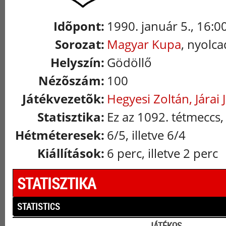
Idõpont:
1990. január 5., 16:0
Sorozat:
Magyar Kupa
, nyolca
Helyszín:
Gödöllő
Nézõszám:
100
Játékvezetõk:
Hegyesi Zoltán, Járai 
Statisztika:
Ez az 1092. tétmeccs,
Hétméteresek:
6/5, illetve 6/4
Kiállítások:
6 perc, illetve 2 perc
STATISZTIKA
STATISTICS
JÁTÉKOS