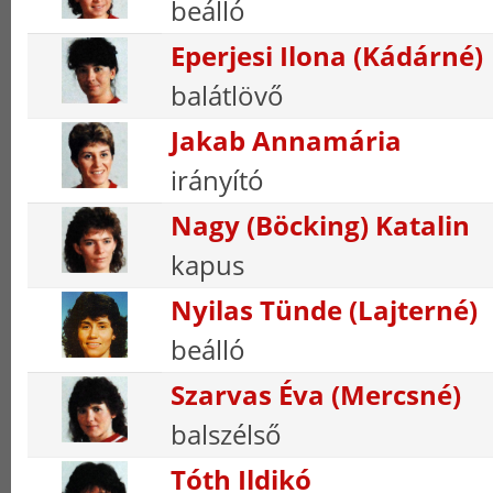
beálló
Eperjesi Ilona (Kádárné)
balátlövő
Jakab Annamária
irányító
Nagy (Böcking) Katalin
kapus
Nyilas Tünde (Lajterné)
beálló
Szarvas Éva (Mercsné)
balszélső
Tóth Ildikó