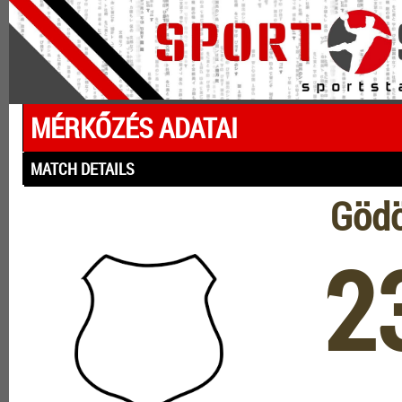
MÉRKŐZÉS ADATAI
MATCH DETAILS
Gödö
2