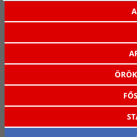
A
A
ÖRÖK
FŐ
ST