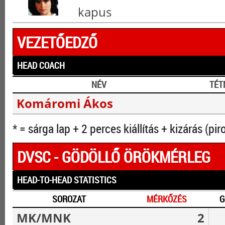
kapus
VEZETŐEDZŐ
HEAD COACH
NÉV
TÉT
Komáromi Ákos
* = sárga lap + 2 perces kiállítás + kizárás (pir
DVSC - GÖDÖLLŐ ÖRÖKMÉRLEG
HEAD-TO-HEAD STATISTICS
SOROZAT
MÉRKŐZÉS
G
MK/MNK
2