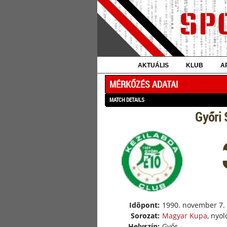
AKTUÁLIS
KLUB
A
MÉRKŐZÉS ADATAI
MATCH DETAILS
Győri 
Idõpont:
1990. november 7.
Sorozat:
Magyar Kupa
, nyo
Helyszín:
Győr