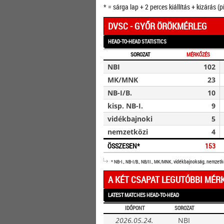
* = sárga lap + 2 perces kiállítás + kizárás (p
DVSC - GYŐR ÖRÖKMÉRLEG
HEAD-TO-HEAD STATISTICS
SOROZAT
MÉRKŐZÉS
NBI
102
MK/MNK
23
NB-I/B.
10
kisp. NB-I.
9
vidékbajnoki
5
nemzetközi
4
ÖSSZESEN*
153
* NB-I., NB-I/B., NB/II., MK/MNK, vidékbajnokság, nemzet
A KÉT CSAPAT LEGUTÓBBI MÉR
LATEST MATCHES HEAD-TO-HEAD
IDŐPONT
SOROZAT
2026.05.24.
NBI