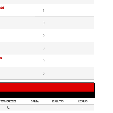
né)
1
0
0
0
in
0
0
TÉTMÉRKŐZÉS
SÁRGA
KIÁLLÍTÁS
KIZÁRÁS
8.
-
-
-