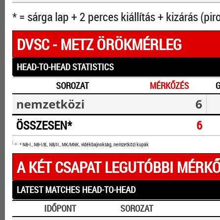
* = sárga lap + 2 perces kiállítás + kizárás (pir
DVSC - METZ ÖRÖKMÉRLEG
HEAD-TO-HEAD STATISTICS
SOROZAT
MÉRKŐZÉS
nemzetközi
6
ÖSSZESEN*
6
* NB-I., NB-I/B., NB/II., MK/MNK, vidékbajnokság, nemzetközi kupák
A KÉT CSAPAT LEGUTÓBBI MÉRKŐ
LATEST MATCHES HEAD-TO-HEAD
IDŐPONT
SOROZAT