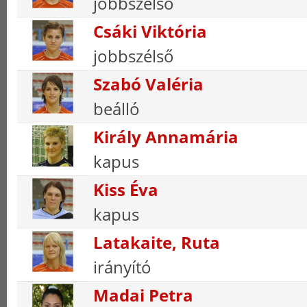
jobbszélső
Csáki Viktória
jobbszélső
Szabó Valéria
beálló
Király Annamária
kapus
Kiss Éva
kapus
Latakaite, Ruta
irányító
Madai Petra