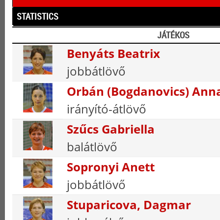
STATISTICS
JÁTÉKOS
Benyáts Beatrix
jobbátlövő
Orbán (Bogdanovics) Ann
irányító-átlövő
Szűcs Gabriella
balátlövő
Sopronyi Anett
jobbátlövő
Stuparicova, Dagmar