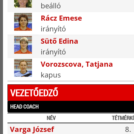
beálló
Rácz Emese
irányító
Sütő Edina
irányító
Vorozscova, Tatjana
kapus
VEZETŐEDZŐ
HEAD COACH
NÉV
TÉTMÉRK
Varga József
8.