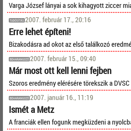
Varga József lányai a sok kihagyott ziccer m
2007. február 17., 20:16
TUDÓSÍTÁS
Erre lehet építeni!
Bizakodásra ad okot az első találkozó eredm
2007. február 15., 09:40
BEHARANGOZÓ
Már most ott kell lenni fejben
Szoros eredmény elérésére törekszik a DVSC
2007. január 16., 11:19
BEHARANGOZÓ
Ismét a Metz
A franciák ellen fogunk megküzdeni a nyolcba