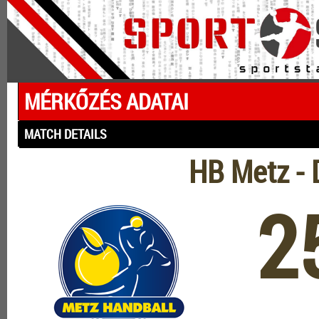
MÉRKŐZÉS ADATAI
MATCH DETAILS
HB Metz -
2