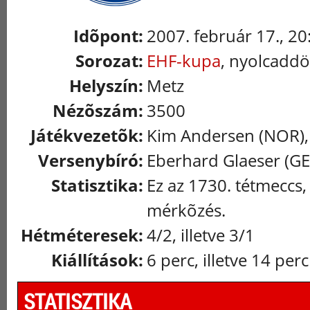
Idõpont:
2007. február 17., 20
Sorozat:
EHF-kupa
, nyolcaddö
Helyszín:
Metz
Nézõszám:
3500
Játékvezetõk:
Kim Andersen (NOR),
Versenybíró:
Eberhard Glaeser (GE
Statisztika:
Ez az 1730. tétmeccs,
mérkõzés.
Hétméteresek:
4/2, illetve 3/1
Kiállítások:
6 perc, illetve 14 perc
STATISZTIKA