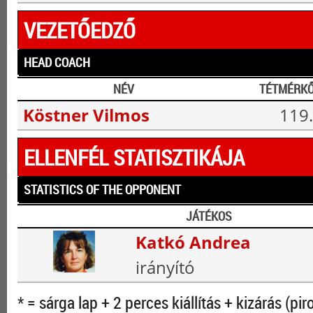
VEZETŐEDZŐ
HEAD COACH
NÉV
TÉTMÉRK
Köstner Vilmos
119.
ELLENFÉL STATISZTIKÁJA
STATISTICS OF THE OPPONENT
JÁTÉKOS
Katkó Andrea
irányító
* = sárga lap + 2 perces kiállítás + kizárás (pir