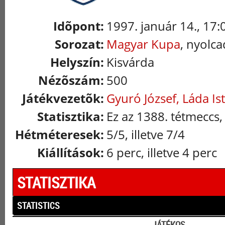
Idõpont:
1997. január 14., 17:
Sorozat:
Magyar Kupa
, nyolca
Helyszín:
Kisvárda
Nézõszám:
500
Játékvezetõk:
Gyuró József, Láda Is
Statisztika:
Ez az 1388. tétmeccs,
Hétméteresek:
5/5, illetve 7/4
Kiállítások:
6 perc, illetve 4 perc
STATISZTIKA
STATISTICS
JÁTÉKOS