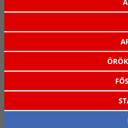
A
A
ÖRÖK
FŐ
ST