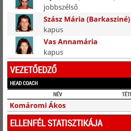
jobbszélső
Szász Mária (Barkasziné)
kapus
Vas Annamária
kapus
VEZETŐEDZŐ
HEAD COACH
NÉV
TÉT
Komáromi Ákos
ELLENFÉL STATISZTIKÁJA