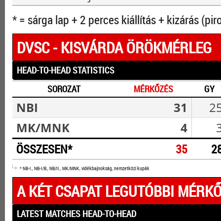
* = sárga lap + 2 perces kiállítás + kizárás (pir
DVSC - KISVÁRDA ÖRÖKMÉRLEG
HEAD-TO-HEAD STATISTICS
SOROZAT
MÉRKŐZÉS
GY
NBI
31
2
MK/MNK
4
ÖSSZESEN*
35
2
* NB-I., NB-I/B., NB/II., MK/MNK, vidékbajnokság, nemzetközi kupák
A KÉT CSAPAT LEGUTÓBBI MÉRKŐ
LATEST MATCHES HEAD-TO-HEAD