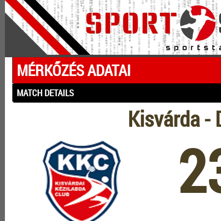
MÉRKŐZÉS ADATAI
MATCH DETAILS
Kisvárda -
2