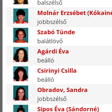
balszélső
Molnár Erzsébet (Kókain
jobbszélső
Szabó Tünde
balátlövő
Agárdi Éva
beálló
Csirinyi Csilla
beálló
Obradov, Sandra
jobbszélső
Sipos Éva (Sándorné)