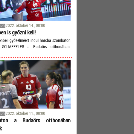
2022. október 14., 00:00
OZÓ
en is győzni kell!
enbeli győzelméért indul harcba szombaton
SCHAEFFLER a Budaörs otthonában.
2022. október 11., 00:00
OZÓ
aton a Budaörs otthonában
k