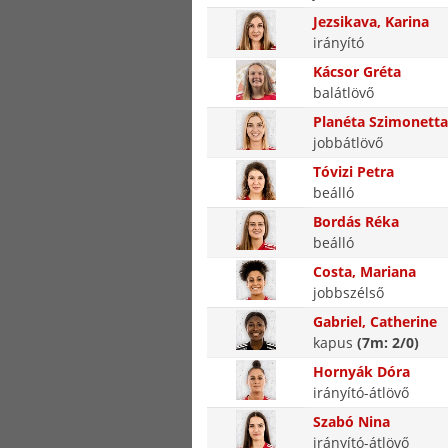
Jezsikava, Karina
irányító
Kácsor Gréta
balátlövő
Planéta Szimonetta
jobbátlövő
Tóvizi Petra
beálló
Bordás Réka
beálló
Costa, Mariana
jobbszélső
Gabriel, Catherine
kapus
(7m: 2/0)
Hornyák Dóra
irányító-átlövő
Szabó Nina
irányító-átlövő