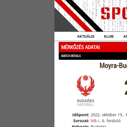
AKTUÁLIS
KLUB
A
MÉRKŐZÉS ADATAI
MATCH DETAILS
Moyra-Bud
Idõpont:
2022. október 15., 
Sorozat:
NB-I.
, 6. forduló
Helyszín:
Budaörs