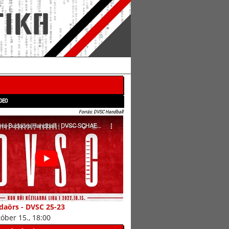
DEO
Forrás: DVSC Handball
daörs - DVSC 25-23
tóber 15., 18:00