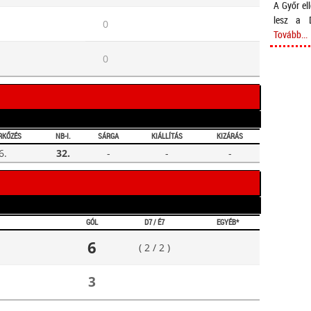
A Győr el
lesz a D
0
Tovább...
0
RKŐZÉS
NB-I.
SÁRGA
KIÁLLÍTÁS
KIZÁRÁS
6.
32.
-
-
-
GÓL
D7 / É7
EGYÉB*
6
( 2 / 2 )
3