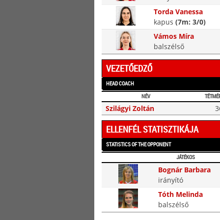
Torda Vanessa
kapus
(7m: 3/0)
Vámos Míra
balszélső
VEZETŐEDZŐ
HEAD COACH
NÉV
TÉTMÉ
Szilágyi Zoltán
3
ELLENFÉL STATISZTIKÁJA
STATISTICS OF THE OPPONENT
JÁTÉKOS
Bognár Barbara
irányító
Tóth Melinda
balszélső