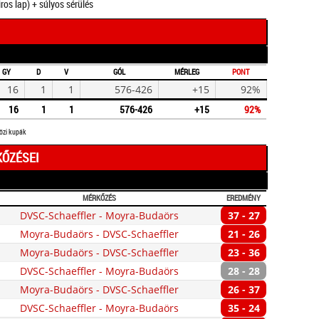
iros lap) + súlyos sérülés
GY
D
V
GÓL
MÉRLEG
PONT
16
1
1
576-426
+15
92%
16
1
1
576-426
+15
92%
közi kupák
KŐZÉSEI
MÉRKŐZÉS
EREDMÉNY
DVSC-Schaeffler - Moyra-Budaörs
37 - 27
Moyra-Budaörs - DVSC-Schaeffler
21 - 26
Moyra-Budaörs - DVSC-Schaeffler
23 - 36
DVSC-Schaeffler - Moyra-Budaörs
28 - 28
Moyra-Budaörs - DVSC-Schaeffler
26 - 37
DVSC-Schaeffler - Moyra-Budaörs
35 - 24