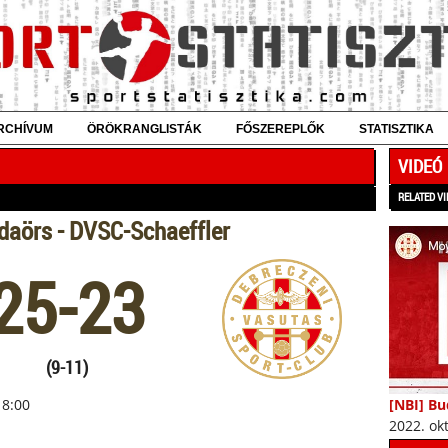
RCHÍVUM
ÖRÖKRANGLISTÁK
FŐSZEREPLŐK
STATISZTIKA
VIDEÓ
RELATED VI
aörs - DVSC-Schaeffler
25-23
(9-11)
18:00
[NBI] Bu
2022. ok