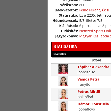
Nézõszám:
800
Játékvezetõk:
Felhő Ferenc, Öcsi
Statisztika:
Ez a 2235. tétmeccs
Hétméteresek:
5/5, illetve 7/5
Kiállítások:
6 perc, illetve 8 pe
Tudósítás:
Nemzeti Sport Onl
Jegyzõkönyv:
Magyar Kézilabda 
STATISZTIKA
STATISTICS
JÁTÉKOS
Töpfner Alexandra
jobbszélső
Vámos Petra
irányító
Petrus Mirtill
balszélső
Hámori Konszuéla
jobbátlövő