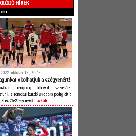
OLÓDÓ HÍREK
RTICLES
2022. október 15., 20:45
gunkat okolhatjuk a szégyenért!
tráltan, rengeteg hibával, szétesően
ztunk, a remekül küzdő Budaörs pedig élt a
gel és 25-23-ra nyert.
Tovább...