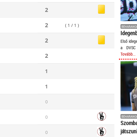
2
2
( 1 / 1 )
BEHARANG
Idegenb
2
Első ideg
a DVSC 
Tovább...
2
1
1
0
BEHARANG
0
Szomb
játszun
0