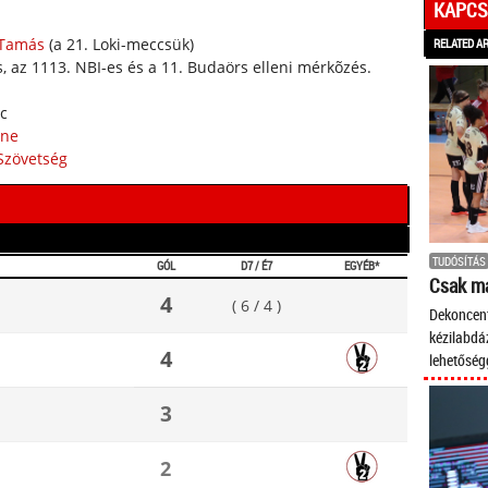
KAPCS
 Tamás
(a 21. Loki-meccsük)
RELATED A
, az 1113. NBI-es és a 11. Budaörs elleni mérkõzés.
rc
ine
Szövetség
TUDÓSÍTÁS
GÓL
D7 / É7
EGYÉB*
Csak ma
4
( 6 / 4 )
Dekoncen
kézilabdá
4
lehetőség
3
2