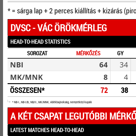
* = sárga lap + 2 perces kiállítás + kizárás (pir
DVSC - VÁC ÖRÖKMÉRLEG
HEAD-TO-HEAD STATISTICS
SOROZAT
MÉRKŐZÉS
GY
NBI
64
34
MK/MNK
8
4
ÖSSZESEN*
72
38
* NB-I., NB-I/B., NB/II., MK/MNK, vidékbajnokság, nemzetközi kupák
A KÉT CSAPAT LEGUTÓBBI MÉRKŐ
LATEST MATCHES HEAD-TO-HEAD