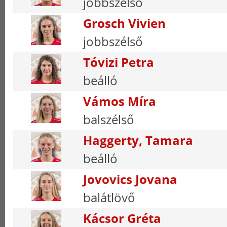
jobbszélső
Grosch Vivien
jobbszélső
Tóvizi Petra
beálló
Vámos Míra
balszélső
Haggerty, Tamara
beálló
Jovovics Jovana
balátlövő
Kácsor Gréta