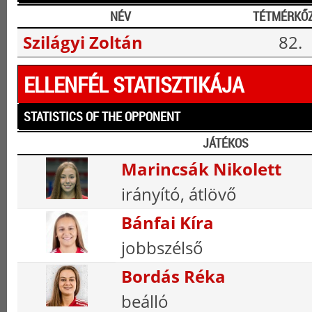
NÉV
TÉTMÉRKŐ
Szilágyi Zoltán
82.
ELLENFÉL STATISZTIKÁJA
STATISTICS OF THE OPPONENT
JÁTÉKOS
Marincsák Nikolett
irányító, átlövő
Bánfai Kíra
jobbszélső
Bordás Réka
beálló