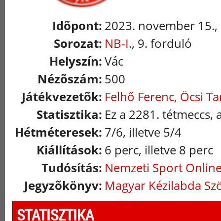
Idõpont:
2023. november 15.,
Sorozat:
NB-I.
, 9. forduló
Helyszín:
Vác
Nézõszám:
500
Játékvezetõk:
Felhő Ferenc, Öcsi T
Statisztika:
Ez a 2281. tétmeccs, 
Hétméteresek:
7/6, illetve 5/4
Kiállítások:
6 perc, illetve 8 perc
Tudósítás:
Nemzeti Sport Onlin
Jegyzõkönyv:
Magyar Kézilabda Sz
STATISZTIKA