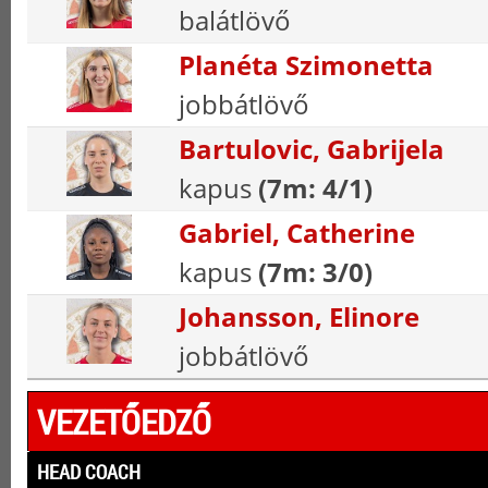
balátlövő
Planéta Szimonetta
jobbátlövő
Bartulovic, Gabrijela
kapus
(7m: 4/1)
Gabriel, Catherine
kapus
(7m: 3/0)
Johansson, Elinore
jobbátlövő
VEZETŐEDZŐ
HEAD COACH