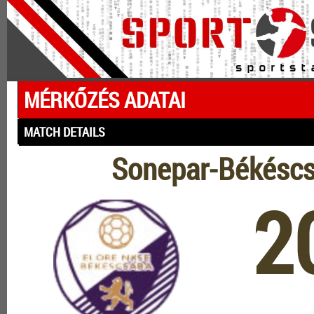
MÉRKŐZÉS ADATAI
MATCH DETAILS
Sonepar-Békéscs
2