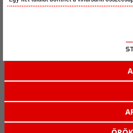
A
A
ÖRÖK