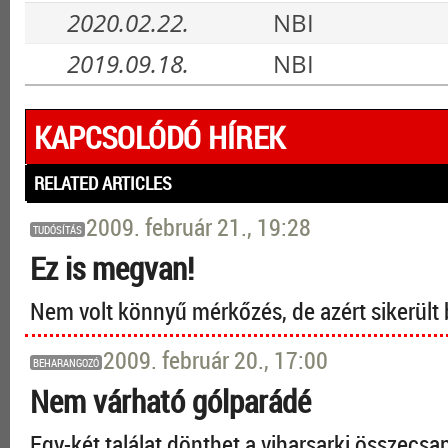
2020.02.22.
NBI
2019.09.18.
NBI
KAPCSOLÓDÓ HÍREK
RELATED ARTICLES
2009. február 21., 19:28
TUDÓSÍTÁS
Ez is megvan!
Nem volt könnyű mérkőzés, de azért sikerült 
2009. február 20., 17:00
BEHARANGOZÓ
Nem várható gólparádé
Egy-két találat dönthet a viharsarki összecs