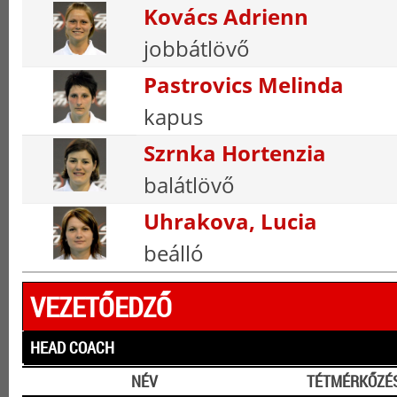
Kovács Adrienn
jobbátlövő
Pastrovics Melinda
kapus
Szrnka Hortenzia
balátlövő
Uhrakova, Lucia
beálló
VEZETŐEDZŐ
HEAD COACH
NÉV
TÉTMÉRKŐZÉ