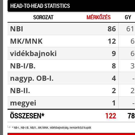
HEAD-TO-HEAD STATISTICS
SOROZAT
MÉRKŐZÉS
GY
NBI
86
61
MK/MNK
12
6
vidékbajnoki
9
6
NB-I/B.
8
3
nagyp. OB-I.
4
-
NB-II.
2
2
megyei
1
-
ÖSSZESEN*
122
78
* NB-I., NB-I/B., NB/II., MK/MNK, vidékbajnokság, nemzetközi kupák