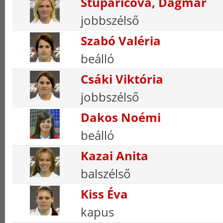
Stuparicova, Dagmar
jobbszélső
Szabó Valéria
beálló
Csáki Viktória
jobbszélső
Dakos Noémi
beálló
Kazai Anita
balszélső
Kiss Éva
kapus