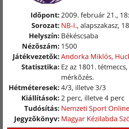
Idõpont:
2009. február 21., 18
Sorozat:
NB-I.
, alapszakasz, 1
Helyszín:
Békéscsaba
Nézõszám:
1500
Játékvezetõk:
Andorka Miklós, Huc
Statisztika:
Ez az 1801. tétmeccs,
mérkõzés.
Hétméteresek:
4/3, illetve 3/3
Kiállítások:
2 perc, illetve 4 perc
Tudósítás:
Nemzeti Sport Onlin
Jegyzõkönyv:
Magyar Kézilabda Sz