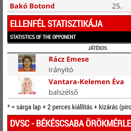
Bakó Botond
25.
ELLENFÉL STATISZTIKÁJA
STATISTICS OF THE OPPONENT
JÁTÉKOS
Rácz Emese
irányító
Vantara-Kelemen Éva
balszélső
* = sárga lap + 2 perces kiállítás + kizárás (pir
DVSC - BÉKÉSCSABA ÖRÖKMÉRL