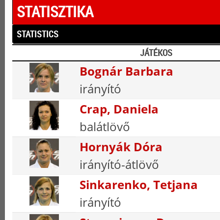
STATISZTIKA
STATISTICS
JÁTÉKOS
Bognár Barbara
irányító
Crap, Daniela
balátlövő
Hornyák Dóra
irányító-átlövő
Sinkarenko, Tetjana
irányító