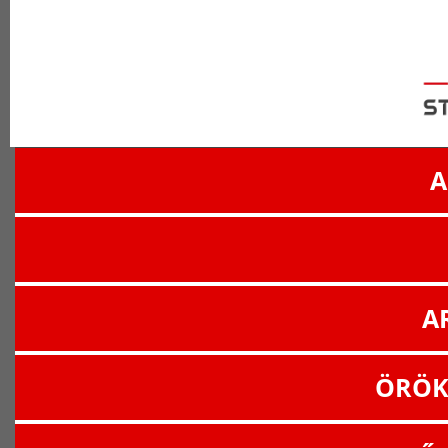
A
A
ÖRÖK