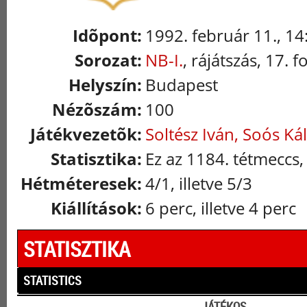
Idõpont:
1992. február 11., 14
Sorozat:
NB-I.
, rájátszás, 17. 
Helyszín:
Budapest
Nézõszám:
100
Játékvezetõk:
Soltész Iván, Soós K
Statisztika:
Ez az 1184. tétmeccs,
Hétméteresek:
4/1, illetve 5/3
Kiállítások:
6 perc, illetve 4 perc
STATISZTIKA
STATISTICS
JÁTÉKOS