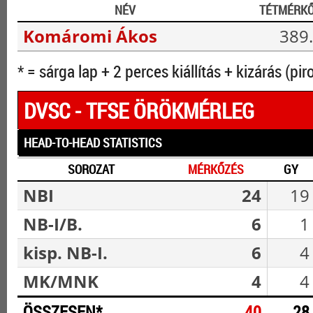
NÉV
TÉTMÉRK
Komáromi Ákos
389.
* = sárga lap + 2 perces kiállítás + kizárás (pir
DVSC - TFSE ÖRÖKMÉRLEG
HEAD-TO-HEAD STATISTICS
SOROZAT
MÉRKŐZÉS
GY
NBI
24
19
NB-I/B.
6
1
kisp. NB-I.
6
4
MK/MNK
4
4
ÖSSZESEN*
40
28