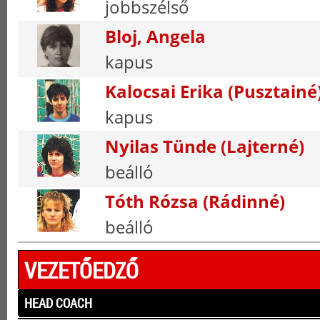
jobbszélső
Bloj, Angela
kapus
Kalocsai Erika (Pusztainé
kapus
Nyilas Tünde (Lajterné)
beálló
Tóth Rózsa (Rádinné)
beálló
VEZETŐEDZŐ
HEAD COACH