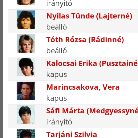
irányító
Nyilas Tünde (Lajterné)
beálló
Tóth Rózsa (Rádinné)
beálló
Kalocsai Erika (Pusztainé
kapus
Marincsakova, Vera
kapus
Sáfi Márta (Medgyessyné
irányító
Tarjáni Szilvia