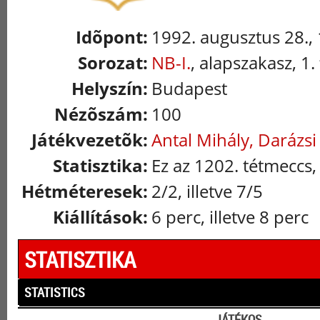
Idõpont:
1992. augusztus 28.,
Sorozat:
NB-I.
, alapszakasz, 1.
Helyszín:
Budapest
Nézõszám:
100
Játékvezetõk:
Antal Mihály, Darázsi
Statisztika:
Ez az 1202. tétmeccs,
Hétméteresek:
2/2, illetve 7/5
Kiállítások:
6 perc, illetve 8 perc
STATISZTIKA
STATISTICS
JÁTÉKOS