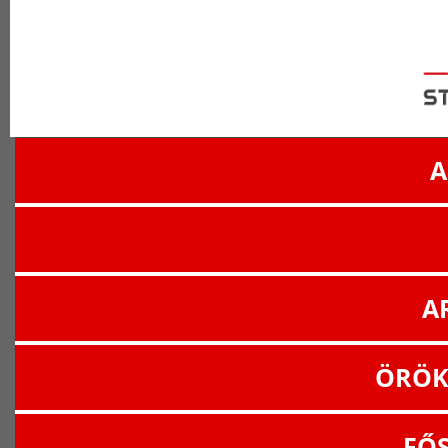
A
A
ÖRÖK
FŐ