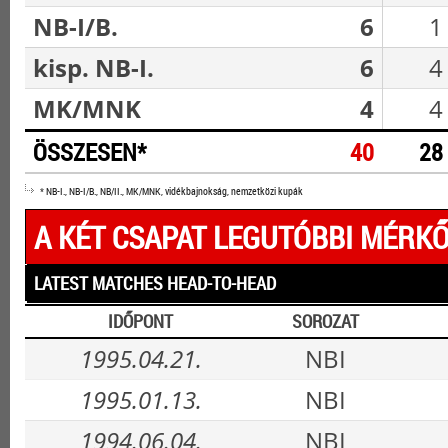
NB-I/B.
6
1
kisp. NB-I.
6
4
MK/MNK
4
4
ÖSSZESEN*
40
28
* NB-I., NB-I/B., NB/II., MK/MNK, vidékbajnokság, nemzetközi kupák
A KÉT CSAPAT LEGUTÓBBI MÉRKŐ
LATEST MATCHES HEAD-TO-HEAD
IDŐPONT
SOROZAT
1995.04.21.
NBI
1995.01.13.
NBI
1994.06.04.
NBI