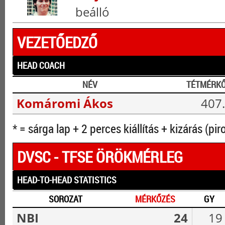
beálló
VEZETŐEDZŐ
HEAD COACH
NÉV
TÉTMÉRK
Komáromi Ákos
407.
* = sárga lap + 2 perces kiállítás + kizárás (pir
DVSC - TFSE ÖRÖKMÉRLEG
HEAD-TO-HEAD STATISTICS
SOROZAT
MÉRKŐZÉS
GY
NBI
24
19