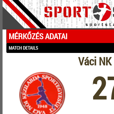
MÉRKŐZÉS ADATAI
MATCH DETAILS
Váci NK
2