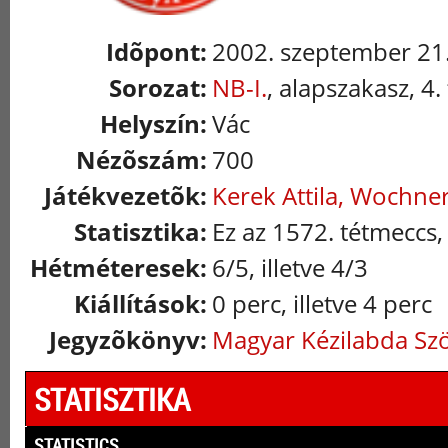
Idõpont:
2002. szeptember 21.
Sorozat:
NB-I.
, alapszakasz, 4.
Helyszín:
Vác
Nézõszám:
700
Játékvezetõk:
Kerek Attila, Wochner
Statisztika:
Ez az 1572. tétmeccs,
Hétméteresek:
6/5, illetve 4/3
Kiállítások:
0 perc, illetve 4 perc
Jegyzõkönyv:
Magyar Kézilabda Sz
STATISZTIKA
STATISTICS