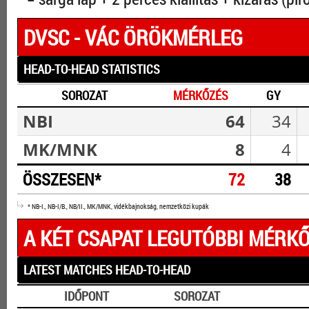
DVSC - VÁC ÖRÖKMÉRLEG
HEAD-TO-HEAD STATISTICS
SOROZAT
MÉRKŐZÉS
GY
NBI
64
34
MK/MNK
8
4
ÖSSZESEN*
72
38
* NB-I., NB-I/B., NB/II., MK/MNK, vidékbajnokság, nemzetközi kupák
A KÉT CSAPAT LEGUTÓBBI MÉRKŐ
LATEST MATCHES HEAD-TO-HEAD
IDŐPONT
SOROZAT