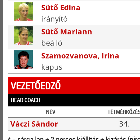
Sütő Edina
irányító
Sütő Mariann
beálló
Szamozvanova, Irina
kapus
VEZETŐEDZŐ
HEAD COACH
NÉV
TÉTMÉRKŐZÉ
Váczi Sándor
34.
* = sárga lap + 2 perces kiállítás + kizárás (pir