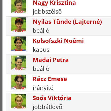
Nagy Krisztina
jobbszélső
Nyilas Tünde (Lajterné)
beálló
Kolsofszki Noémi
kapus
Madai Petra
beálló
Rácz Emese
irányító
Soós Viktória
jobbátlövő