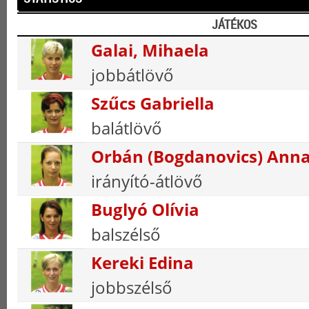
JÁTÉKOS
Galai, Mihaela
jobbátlövő
Szűcs Gabriella
balátlövő
Orbán (Bogdanovics) Ann
irányító-átlövő
Buglyó Olívia
balszélső
Kereki Edina
jobbszélső