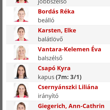
jobbszélső
Bordás Réka
beálló
Karsten, Elke
balátlövő
Vantara-Kelemen Éva
balszélső
Csapó Kyra
kapus
(7m: 3/1)
Csernyánszki Liliána
irányító
Giegerich, Ann‑Cathrin