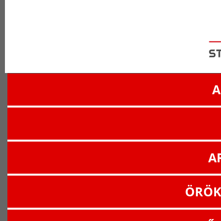
A
A
ÖRÖK