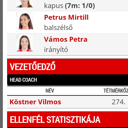
kapus
(7m: 1/0)
Petrus Mirtill
balszélső
Vámos Petra
irányító
VEZETŐEDZŐ
HEAD COACH
NÉV
TÉTMÉRKŐ
Köstner Vilmos
274.
ELLENFÉL STATISZTIKÁJA