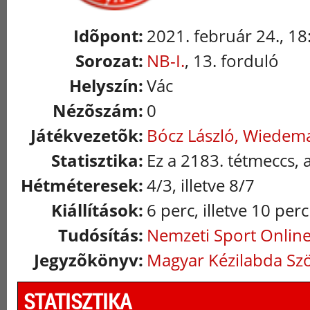
Idõpont:
2021. február 24., 18
Sorozat:
NB-I.
, 13. forduló
Helyszín:
Vác
Nézõszám:
0
Játékvezetõk:
Bócz László, Wiedem
Statisztika:
Ez a 2183. tétmeccs, 
Hétméteresek:
4/3, illetve 8/7
Kiállítások:
6 perc, illetve 10 perc
Tudósítás:
Nemzeti Sport Onlin
Jegyzõkönyv:
Magyar Kézilabda Sz
STATISZTIKA