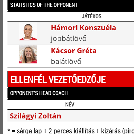
STATISTICS OF THE OPPONENT
JÁTÉKOS
Hámori Konszuéla
jobbátlövő
Kácsor Gréta
balátlövő
ELLENFÉL VEZETŐEDZŐJE
OPPONENT'S HEAD COACH
NÉV
Szilágyi Zoltán
* = sárga lap + 2 perces kiállítás + kizárás (pir