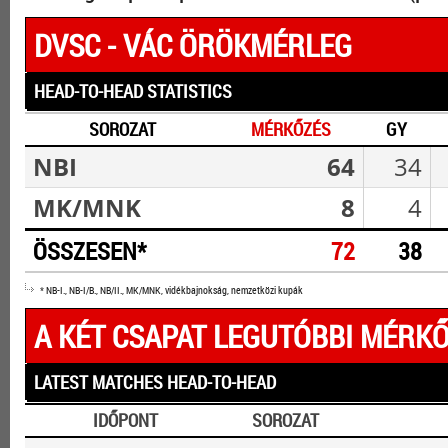
DVSC - VÁC ÖRÖKMÉRLEG
HEAD-TO-HEAD STATISTICS
SOROZAT
MÉRKŐZÉS
GY
NBI
64
34
MK/MNK
8
4
ÖSSZESEN*
72
38
* NB-I., NB-I/B., NB/II., MK/MNK, vidékbajnokság, nemzetközi kupák
A KÉT CSAPAT LEGUTÓBBI MÉRKŐ
LATEST MATCHES HEAD-TO-HEAD
IDŐPONT
SOROZAT