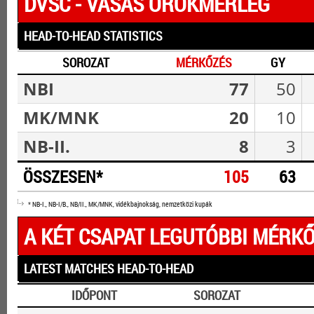
DVSC - VASAS ÖRÖKMÉRLEG
HEAD-TO-HEAD STATISTICS
SOROZAT
MÉRKŐZÉS
GY
NBI
77
50
MK/MNK
20
10
NB-II.
8
3
ÖSSZESEN*
105
63
* NB-I., NB-I/B., NB/II., MK/MNK, vidékbajnokság, nemzetközi kupák
A KÉT CSAPAT LEGUTÓBBI MÉRKŐ
LATEST MATCHES HEAD-TO-HEAD
IDŐPONT
SOROZAT