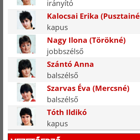
irányító
Kalocsai Erika (Pusztainé
kapus
Nagy Ilona (Törökné)
jobbszélső
Szántó Anna
balszélső
Szarvas Éva (Mercsné)
balszélső
Tóth Ildikó
kapus