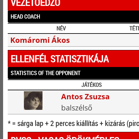
VEZETŐEDZŐ
HEAD COACH
NÉV
TÉT
Komáromi Ákos
ELLENFÉL STATISZTIKÁJA
STATISTICS OF THE OPPONENT
JÁTÉKOS
Antos Zsuzsa
balszélső
* = sárga lap + 2 perces kiállítás + kizárás (pir