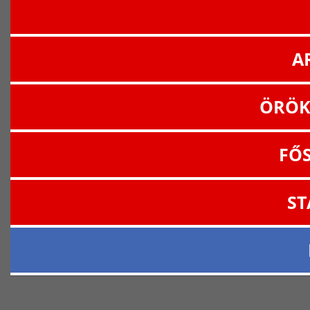
A
ÖRÖK
FŐ
ST