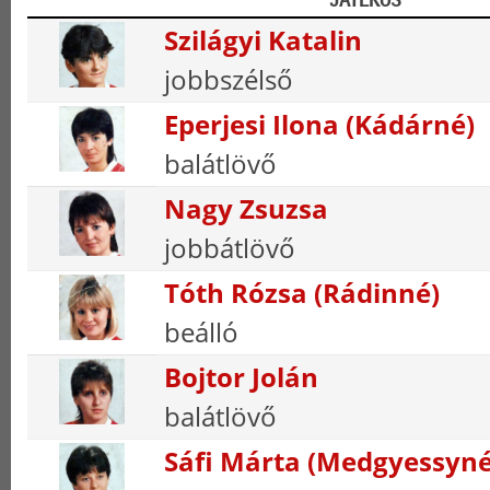
Szilágyi Katalin
jobbszélső
Eperjesi Ilona (Kádárné)
balátlövő
Nagy Zsuzsa
jobbátlövő
Tóth Rózsa (Rádinné)
beálló
Bojtor Jolán
balátlövő
Sáfi Márta (Medgyessyné