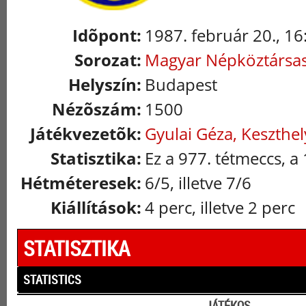
Idõpont:
1987. február 20., 16
Sorozat:
Magyar Népköztársa
Helyszín:
Budapest
Nézõszám:
1500
Játékvezetõk:
Gyulai Géza, Keszthely
Statisztika:
Ez a 977. tétmeccs, a
Hétméteresek:
6/5, illetve 7/6
Kiállítások:
4 perc, illetve 2 perc
STATISZTIKA
STATISTICS
JÁTÉKOS