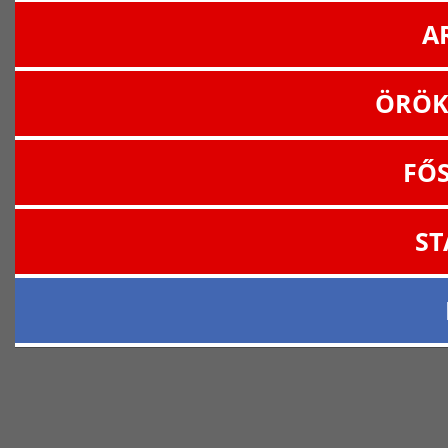
A
ÖRÖK
FŐ
ST