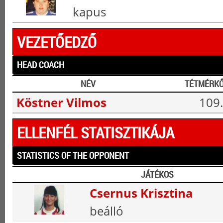
kapus
VEZETŐEDZŐ
HEAD COACH
NÉV
TÉTMÉRK
Köstner Vilmos
109.
ELLENFÉL STATISZTIKÁJA
STATISTICS OF THE OPPONENT
JÁTÉKOS
Csernus Krisztina
beálló