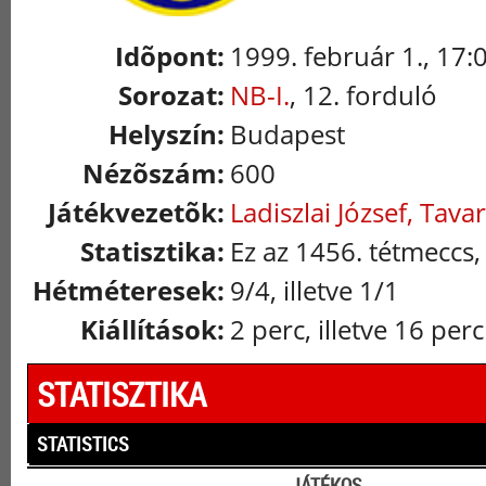
Idõpont:
1999. február 1., 17:
Sorozat:
NB-I.
, 12. forduló
Helyszín:
Budapest
Nézõszám:
600
Játékvezetõk:
Ladiszlai József, Tava
Statisztika:
Ez az 1456. tétmeccs,
Hétméteresek:
9/4, illetve 1/1
Kiállítások:
2 perc, illetve 16 perc
STATISZTIKA
STATISTICS
JÁTÉKOS