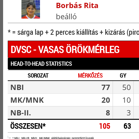
Borbás Rita
beálló
* = sárga lap + 2 perces kiállítás + kizárás (pir
DVSC - VASAS ÖRÖKMÉRLEG
HEAD-TO-HEAD STATISTICS
SOROZAT
MÉRKŐZÉS
GY
NBI
77
50
MK/MNK
20
10
NB-II.
8
3
ÖSSZESEN*
105
63
* NB-I., NB-I/B., NB/II., MK/MNK, vidékbajnokság, nemzetközi kupák