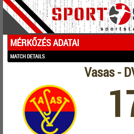
MÉRKŐZÉS ADATAI
MATCH DETAILS
Vasas - 
1