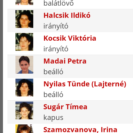
balátlövő
Halcsik Ildikó
irányító
Kocsik Viktória
irányító
Madai Petra
beálló
Nyilas Tünde (Lajterné)
beálló
Sugár Tímea
kapus
Szamozvanova, Irina