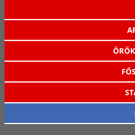
A
ÖRÖK
FŐ
ST