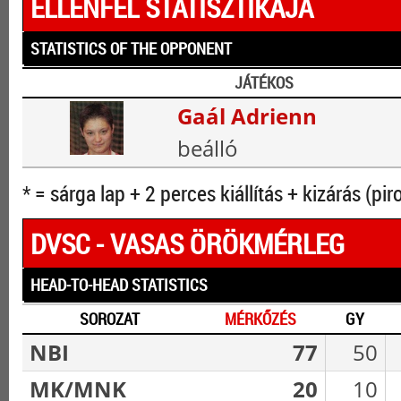
ELLENFÉL STATISZTIKÁJA
STATISTICS OF THE OPPONENT
JÁTÉKOS
Gaál Adrienn
beálló
* = sárga lap + 2 perces kiállítás + kizárás (pir
DVSC - VASAS ÖRÖKMÉRLEG
HEAD-TO-HEAD STATISTICS
SOROZAT
MÉRKŐZÉS
GY
NBI
77
50
MK/MNK
20
10