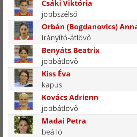
Csáki Viktória
jobbszélső
Orbán (Bogdanovics) Ann
irányító-átlövő
Benyáts Beatrix
jobbátlövő
Kiss Éva
kapus
Kovács Adrienn
jobbátlövő
Madai Petra
beálló