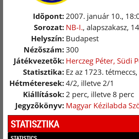
Idõpont:
2007. január 10., 18:
Sorozat:
NB-I.
, alapszakasz, 1
Helyszín:
Budapest
Nézõszám:
300
Játékvezetõk:
Herczeg Péter, Südi P
Statisztika:
Ez az 1723. tétmeccs,
Hétméteresek:
4/2, illetve 2/1
Kiállítások:
2 perc, illetve 8 perc
Jegyzõkönyv:
Magyar Kézilabda Sz
STATISZTIKA
STATISTICS