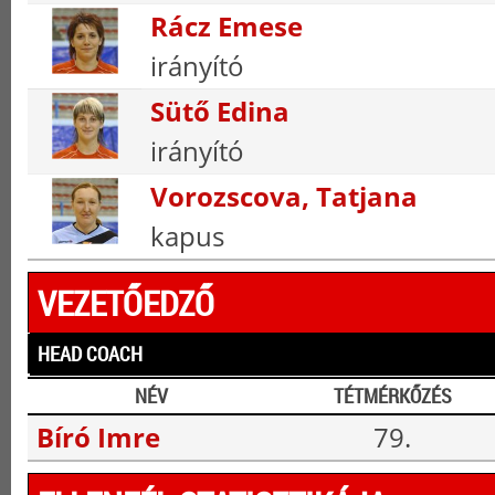
Rácz Emese
irányító
Sütő Edina
irányító
Vorozscova, Tatjana
kapus
VEZETŐEDZŐ
HEAD COACH
NÉV
TÉTMÉRKŐZÉS
Bíró Imre
79.