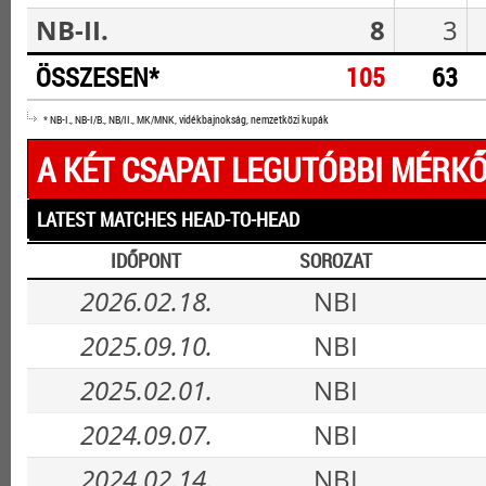
NB-II.
8
3
ÖSSZESEN*
105
63
* NB-I., NB-I/B., NB/II., MK/MNK, vidékbajnokság, nemzetközi kupák
A KÉT CSAPAT LEGUTÓBBI MÉRKŐ
LATEST MATCHES HEAD-TO-HEAD
IDŐPONT
SOROZAT
2026.02.18.
NBI
2025.09.10.
NBI
2025.02.01.
NBI
2024.09.07.
NBI
2024.02.14.
NBI