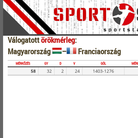
Válogatott
örökmérleg
:
Magyarország
–
Franciaország
MÉRKŐZÉS
GY
D
V
GÓL
MÉR
58
32
2
24
1403-1276