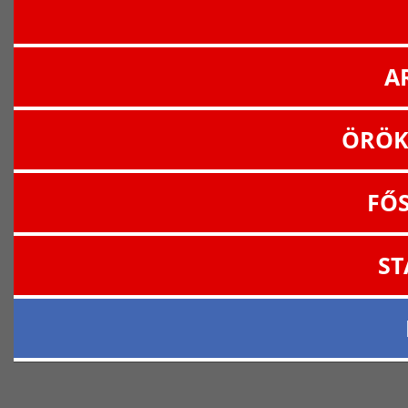
A
ÖRÖK
FŐ
ST