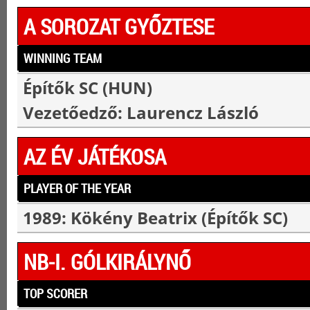
A SOROZAT GYŐZTESE
WINNING TEAM
Építők SC (HUN)
Vezetőedző: Laurencz László
AZ ÉV JÁTÉKOSA
PLAYER OF THE YEAR
1989: Kökény Beatrix (Építők SC)
NB-I. GÓLKIRÁLYNŐ
TOP SCORER