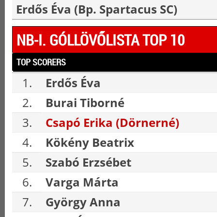
Erdős Éva (Bp. Spartacus SC)
NB-I. GÓLLÖVŐLISTA TOP 10
TOP SCORERS
1.
Erdős Éva
2.
Burai Tiborné
3.
Csapó Erika (Dörnerné)
4.
Kökény Beatrix
5.
Szabó Erzsébet
6.
Varga Márta
7.
György Anna