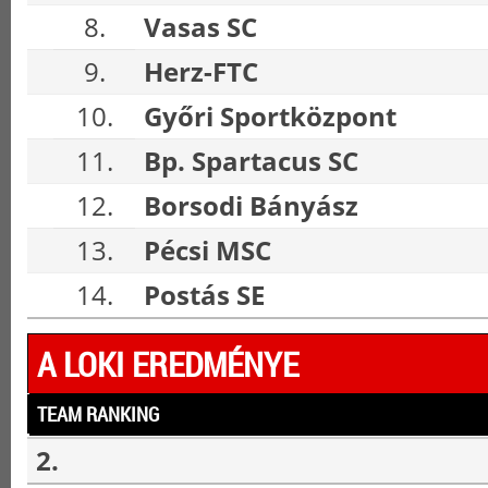
8.
Vasas SC
9.
Herz-FTC
10.
Győri Sportközpont
11.
Bp. Spartacus SC
12.
Borsodi Bányász
13.
Pécsi MSC
14.
Postás SE
A LOKI EREDMÉNYE
TEAM RANKING
2.