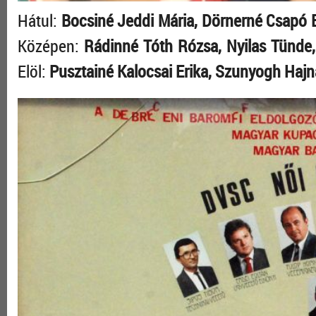
Hátul:
Bocsiné Jeddi Mária, Dörnerné Csapó Er
Középen:
Rádinné Tóth Rózsa, Nyilas Tünde
Elöl:
Pusztainé Kalocsai Erika, Szunyogh Hajnal