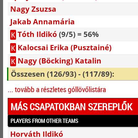
Nagy Zsuzsa
Jakab Annamária
Tóth Ildikó
(9/5) = 56%
K
Kalocsai Erika (Pusztainé)
K
Nagy (Böcking) Katalin
K
Összesen (126/93) - (117/89):
... tovább a részletes góllövőlistára
MÁS CSAPATOKBAN SZEREPLŐK
PLAYERS FROM OTHER TEAMS
Horváth Ildikó