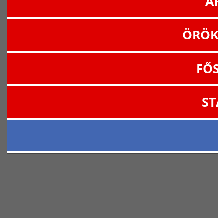
A
ÖRÖK
FŐ
ST