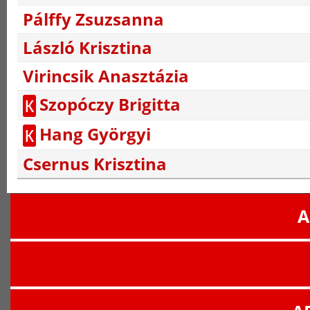
Pálffy Zsuzsanna
László Krisztina
Virincsik Anasztázia
Szopóczy Brigitta
K
Hang Györgyi
K
Csernus Krisztina
A