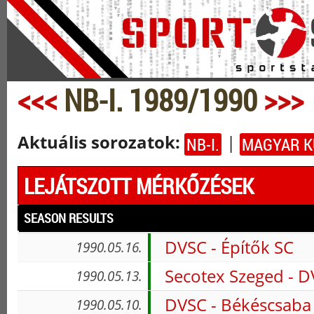
<<<
NB-I. 1989/1990
>>>
Aktuális sorozatok:
|
NB-I.
MAGYAR K
LEJÁTSZOTT MÉRKŐZÉSEK
SEASON RESULTS
DVSC - Építők SC
1990.05.16.
Secotex Szeged - 
1990.05.13.
DVSC - Békéscsaba
1990.05.10.