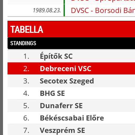
DVSC - Borsodi Bá
1989.08.23.
TABELLA
STANDINGS
1.
Építők SC
2.
Debreceni VSC
3.
Secotex Szeged
4.
BHG SE
5.
Dunaferr SE
6.
Békéscsabai Előre
7.
Veszprém SE