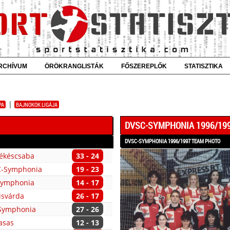
RCHÍVUM
ÖRÖKRANGLISTÁK
FŐSZEREPLŐK
STATISZTIKA
|
PA
BAJNOKOK LIGÁJA
DVSC-SYMPHONIA 1996/19
DVSC-SYMPHONIA 1996/1997 TEAM PHOTO
ékéscsaba
33 - 24
SC-Symphonia
19 - 23
Symphonia
14 - 17
isvárda
26 - 17
-Symphonia
27 - 26
asas
12 - 13