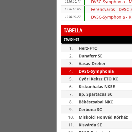
DVSC-Symphonia - Mi
1996.10.11.
Ferencváros - DVSC
1996.10.05.
DVSC-Symphonia - K
1996.09.27.
TABELLA
STANDINGS
1.
Herz-FTC
2.
Dunaferr SE
3.
Vasas-Dreher
4.
DVSC-Symphonia
5.
Győri Keksz ETO KC
6.
Kiskunhalas NKSE
7.
Bp. Spartacus SC
8.
Békéscsabai NKC
9.
Cerbona SC
10.
Miskolci Honvéd Kórház
11.
Kisvárda SE