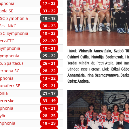
mphonia
17 - 23
aola SE
33 - 22
DVSC-Symphonia
19 - 18
écsi NKC
30 - 23
DVSC-Symphonia
19 - 23
erz-FTC
22 - 20
-Symphonia
19 - 21
Hátul:
Virincsik Anasztázia, Szabó Tü
Symphonia
25 - 22
Csirinyi Csilla, Natalija Bodencsuk, H
Tordai Mihály, dr. Petri Attila, Bíró 
p. Spartacus
26 - 21
Sándor, Kiss Ferenc. Elöl:
Kókai Gábo
erbona SC
28 - 22
Annamária, Irina Szamozvanova, Barkas
mphonia
13 - 22
Szász Andrea.
unaferr SE
25 - 21
onia
21 - 17
erecske
33 - 19
mphonia
16 - 21
yőr
28 - 25
ymphonia
18 - 29