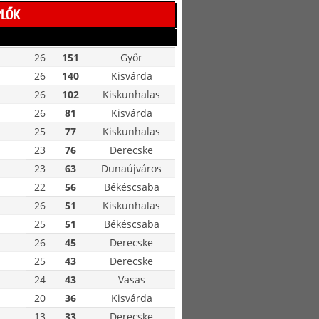
PLŐK
26
151
Győr
26
140
Kisvárda
26
102
Kiskunhalas
26
81
Kisvárda
25
77
Kiskunhalas
23
76
Derecske
23
63
Dunaújváros
22
56
Békéscsaba
26
51
Kiskunhalas
25
51
Békéscsaba
26
45
Derecske
25
43
Derecske
24
43
Vasas
20
36
Kisvárda
13
33
Derecske