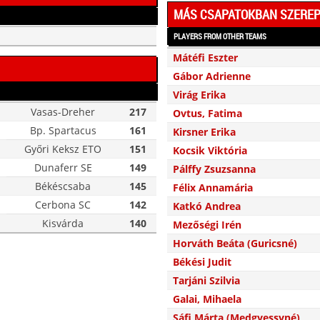
MÁS CSAPATOKBAN SZERE
PLAYERS FROM OTHER TEAMS
Mátéfi Eszter
Gábor Adrienne
Virág Erika
Vasas-Dreher
217
Ovtus, Fatima
Bp. Spartacus
161
Kirsner Erika
Győri Keksz ETO
151
Kocsik Viktória
Dunaferr SE
149
Pálffy Zsuzsanna
Békéscsaba
145
Félix Annamária
Cerbona SC
142
Katkó Andrea
Kisvárda
140
Mezőségi Irén
Horváth Beáta (Guricsné)
Békési Judit
Tarjáni Szilvia
Galai, Mihaela
Sáfi Márta (Medgyessyné)