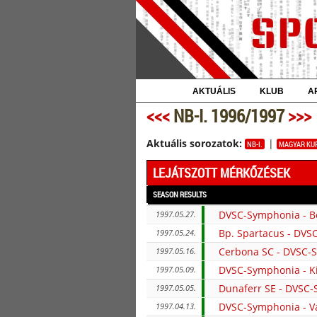
AKTUÁLIS
KLUB
A
<<<
NB-I. 1996/1997
>>>
Aktuális sorozatok:
|
NB-I.
MAGYAR KU
LEJÁTSZOTT MÉRKŐZÉSEK
SEASON RESULTS
DVSC-Symphonia - B
1997.05.27.
Bp. Spartacus - DV
1997.05.24.
Cerbona SC - DVSC-
1997.05.16.
DVSC-Symphonia - K
1997.05.09.
Dunaferr SE - DVSC
1997.05.05.
DVSC-Symphonia - V
1997.04.13.