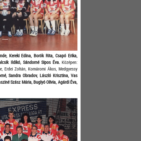
nde, Kereki Edina, Borók Rita, Csapó Erika,
alcsik Ildikó, Sándorné Sipos Éva.
Középen:
Imre, Erdei Zoltán, Komáromi Ákos, Medgyessy
rné, Sandra Obradov, László Krisztina, Vas
ziné Szász Mária, Buglyó Olívia, Agárdi Éva,