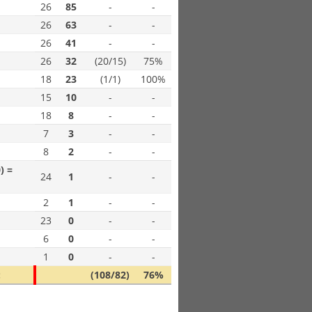
26
85
-
-
26
63
-
-
26
41
-
-
26
32
(20/15)
75%
18
23
(1/1)
100%
15
10
-
-
18
8
-
-
7
3
-
-
8
2
-
-
) =
24
1
-
-
2
1
-
-
23
0
-
-
6
0
-
-
1
0
-
-
:
(108/82)
76%