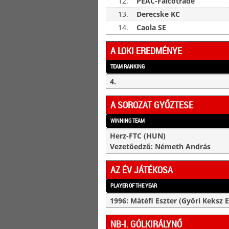
12.
PEAC-Falcotrade
13.
Derecske KC
14.
Caola SE
A LOKI EREDMÉNYE
TEAM RANKING
4.
A SOROZAT GYŐZTESE
WINNING TEAM
Herz-FTC (HUN)
Vezetőedző: Németh András
AZ ÉV JÁTÉKOSA
PLAYER OF THE YEAR
1996: Mátéfi Eszter (Győri Keksz 
NB-I. GÓLKIRÁLYNŐ