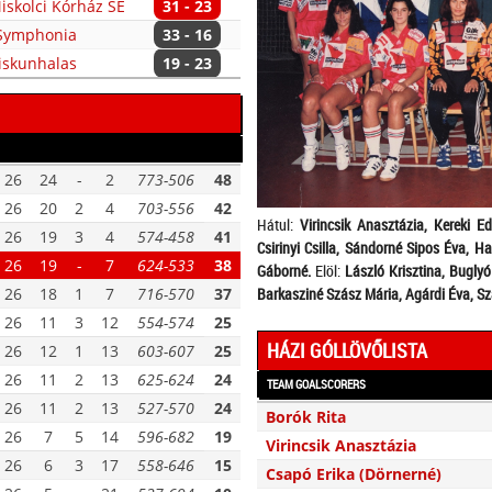
skolci Kórház SE
31 - 23
-Symphonia
33 - 16
iskunhalas
19 - 23
26
24
-
2
773-506
48
26
20
2
4
703-556
42
Hátul:
Virincsik Anasztázia, Kereki E
26
19
3
4
574-458
41
Csirinyi Csilla, Sándorné Sipos Éva, Ha
26
19
-
7
624-533
38
Gáborné.
Elöl:
László Krisztina, Bugly
26
18
1
7
716-570
37
Barkasziné Szász Mária, Agárdi Éva, S
26
11
3
12
554-574
25
HÁZI GÓLLÖVŐLISTA
26
12
1
13
603-607
25
26
11
2
13
625-624
24
TEAM GOALSCORERS
26
11
2
13
527-570
24
Borók Rita
26
7
5
14
596-682
19
Virincsik Anasztázia
26
6
3
17
558-646
15
Csapó Erika (Dörnerné)