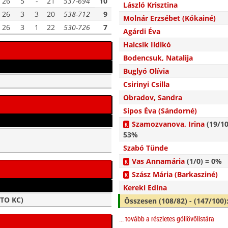
26
5
-
21
537-694
10
László Krisztina
26
3
3
20
538-712
9
Molnár Erzsébet (Kókainé)
26
3
1
22
530-726
7
Agárdi Éva
Halcsik Ildikó
Bodencsuk, Natalija
Buglyó Olívia
Csirinyi Csilla
Obradov, Sandra
Sipos Éva (Sándorné)
Szamozvanova, Irina
(19/10
K
53%
Szabó Tünde
Vas Annamária
(1/0) = 0%
K
Szász Mária (Barkasziné)
K
Kereki Edina
ETO KC)
Összesen (108/82) - (147/100)
... tovább a részletes góllövőlistára