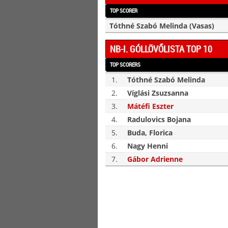
TOP SCORER
Tóthné Szabó Melinda (Vasas)
NB-I. GÓLLÖVŐLISTA TOP 10
TOP SCORERS
1.
Tóthné Szabó Melinda
2.
Víglási Zsuzsanna
3.
Mátéfi Eszter
4.
Radulovics Bojana
5.
Buda, Florica
6.
Nagy Henni
7.
Gábor Adrienne