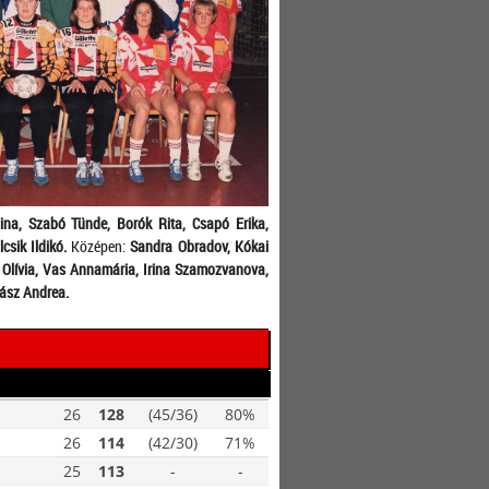
dina, Szabó Tünde, Borók Rita, Csapó Erika,
lcsik Ildikó.
Középen:
Sandra Obradov, Kókai
ó Olívia, Vas Annamária, Irina Szamozvanova,
zász Andrea.
26
128
(45/36)
80%
26
114
(42/30)
71%
25
113
-
-