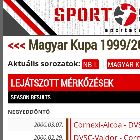
<<<
Magyar Kupa 1999/
Aktuális sorozatok:
|
NB-I.
MAGYAR K
LEJÁTSZOTT MÉRKŐZÉSEK
SEASON RESULTS
negyeddöntő
Cornexi-Alcoa - DV
2000.03.07.
DVSC-Valdor - Corn
2000.02.29.