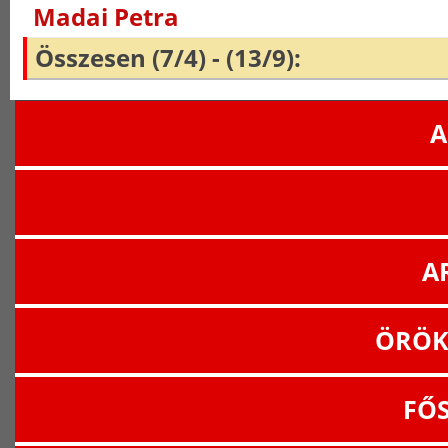
Madai Petra
Összesen (7/4) - (13/9):
A
A
ÖRÖK
FŐ