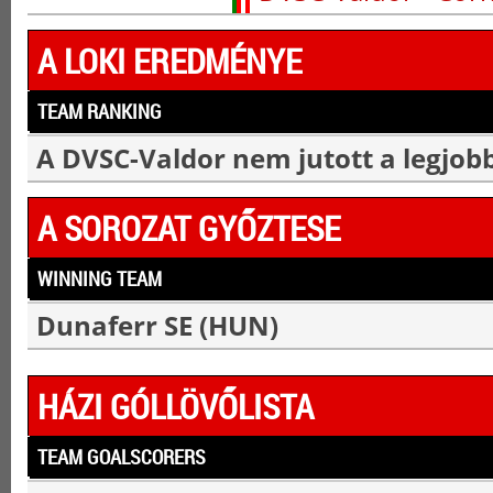
A LOKI EREDMÉNYE
TEAM RANKING
A DVSC-Valdor nem jutott a legjobb
A SOROZAT GYŐZTESE
WINNING TEAM
Dunaferr SE (HUN)
HÁZI GÓLLÖVŐLISTA
TEAM GOALSCORERS