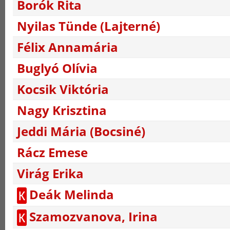
Borók Rita
Nyilas Tünde (Lajterné)
Félix Annamária
Buglyó Olívia
Kocsik Viktória
Nagy Krisztina
Jeddi Mária (Bocsiné)
Rácz Emese
Virág Erika
Deák Melinda
K
Szamozvanova, Irina
K