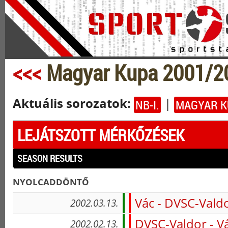
<<<
Magyar Kupa 2001/
Aktuális sorozatok:
|
NB-I.
MAGYAR K
LEJÁTSZOTT MÉRKŐZÉSEK
SEASON RESULTS
nyolcaddöntő
Vác - DVSC-Vald
2002.03.13.
DVSC-Valdor - V
2002.02.13.