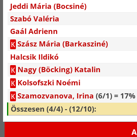
Jeddi Mária (Bocsiné)
Szabó Valéria
Gaál Adrienn
Szász Mária (Barkasziné)
K
Halcsik Ildikó
Nagy (Böcking) Katalin
K
Kolsofszki Noémi
K
Szamozvanova, Irina
(6/1) = 17%
K
Összesen (4/4) - (12/10):
A