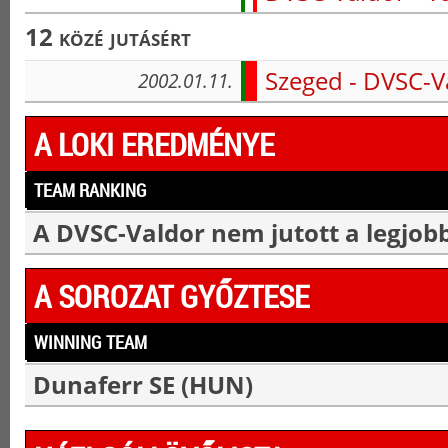
12 közé jutásért
Szeged - DVSC-V
2002.01.11.
A LOKI EREDMÉNYE
TEAM RANKING
A DVSC-Valdor nem jutott a legjobb
A SOROZAT GYŐZTESE
WINNING TEAM
Dunaferr SE (HUN)