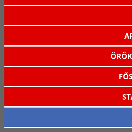
A
ÖRÖK
FŐ
ST