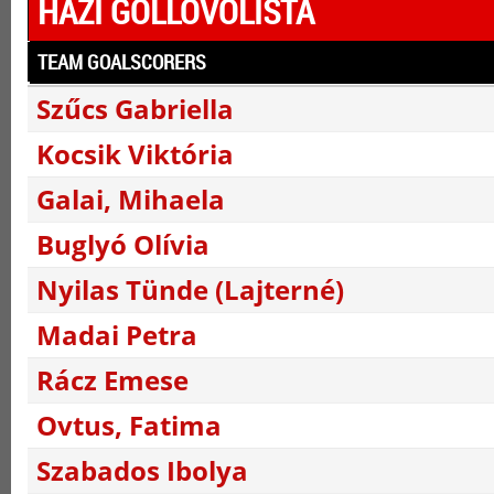
HÁZI GÓLLÖVŐLISTA
TEAM GOALSCORERS
Szűcs Gabriella
Kocsik Viktória
Galai, Mihaela
Buglyó Olívia
Nyilas Tünde (Lajterné)
Madai Petra
Rácz Emese
Ovtus, Fatima
Szabados Ibolya