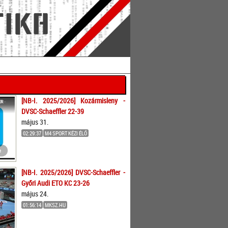
[NB-I. 2025/2026] Kozármisleny -
DVSC-Schaeffler 22-39
május 31.
02:29:37
M4 SPORT KÉZI ÉLŐ
[NB-I. 2025/2026] DVSC-Schaeffler -
Győri Audi ETO KC 23-26
május 24.
01:56:14
MKSZ.HU