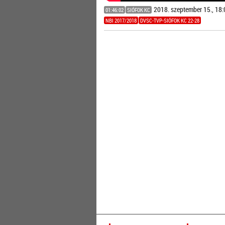
2018. szeptember 15., 18:
01:46:02
SIÓFOK KC
NBI 2017/2018
DVSC-TVP-SIÓFOK KC 22-28