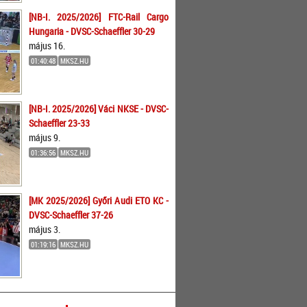
[NB-I. 2025/2026] FTC-Rail Cargo
Hungaria - DVSC-Schaeffler 30-29
május 16.
01:40:48
MKSZ.HU
[NB-I. 2025/2026] Váci NKSE - DVSC-
Schaeffler 23-33
május 9.
01:36:56
MKSZ.HU
[MK 2025/2026] Győri Audi ETO KC -
DVSC-Schaeffler 37-26
május 3.
01:19:16
MKSZ.HU