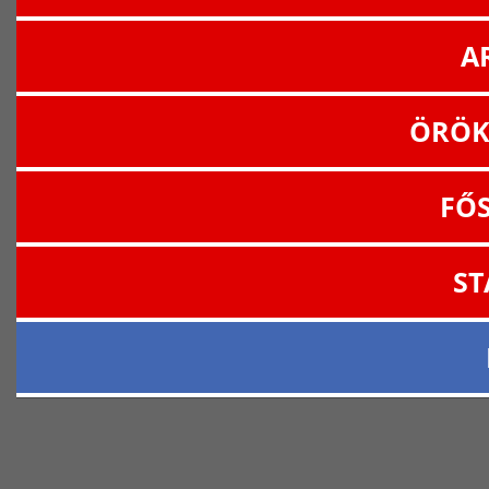
A
ÖRÖK
FŐ
ST