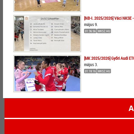
[NB-I. 2025/2026] Váci NKSE -
május 9.
01:36:56
MKSZ.HU
[MK 2025/2026] Győri Audi ET
május 3.
01:19:16
MKSZ.HU
A