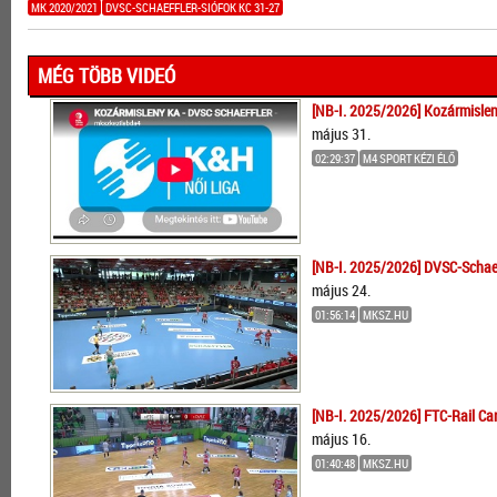
MK 2020/2021
DVSC-SCHAEFFLER-SIÓFOK KC 31-27
MÉG TÖBB VIDEÓ
[NB-I. 2025/2026] Kozármislen
május 31.
02:29:37
M4 SPORT KÉZI ÉLŐ
[NB-I. 2025/2026] DVSC-Schaef
május 24.
01:56:14
MKSZ.HU
[NB-I. 2025/2026] FTC-Rail Ca
május 16.
01:40:48
MKSZ.HU