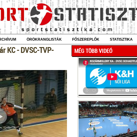
RCHÍVUM
ÖRÖKRANGLISTÁK
FŐSZEREPLŐK
STATISZTIKA
vár KC - DVSC-TVP-
MÉG TÖBB VIDEÓ