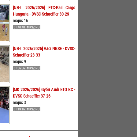
[NB-I. 2025/2026] FTC-Rail Cargo
Hungaria - DVSC-Schaeffler 30-29
május 16.
01:40:48
MKSZ.HU
[NB-I. 2025/2026] Váci NKSE - DVSC-
Schaeffler 23-33
május 9.
01:36:56
MKSZ.HU
[MK 2025/2026] Győri Audi ETO KC -
DVSC-Schaeffler 37-26
május 3.
01:19:16
MKSZ.HU