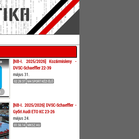
[NB-I. 2025/2026] Kozármisleny -
DVSC-Schaeffler 22-39
május 31.
02:29:37
M4 SPORT KÉZI ÉLŐ
[NB-I. 2025/2026] DVSC-Schaeffler -
Győri Audi ETO KC 23-26
május 24.
01:56:14
MKSZ.HU