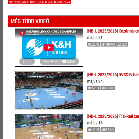
NBI 2022/2023
DVSC-SCHAEFFLER-ÉRD 32-24
MÉG TÖBB VIDEÓ
[NB-I. 2025/2026] Kozármislen
május 31.
02:29:37
M4 SPORT KÉZI ÉLŐ
[NB-I. 2025/2026] DVSC-Schaef
május 24.
01:56:14
MKSZ.HU
[NB-I. 2025/2026] FTC-Rail Ca
május 16.
01:40:48
MKSZ.HU