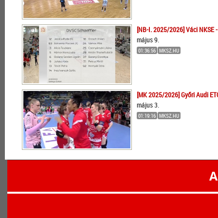
[NB-I. 2025/2026] Váci NKSE -
május 9.
01:36:56
MKSZ.HU
[MK 2025/2026] Győri Audi ET
május 3.
01:19:16
MKSZ.HU
A