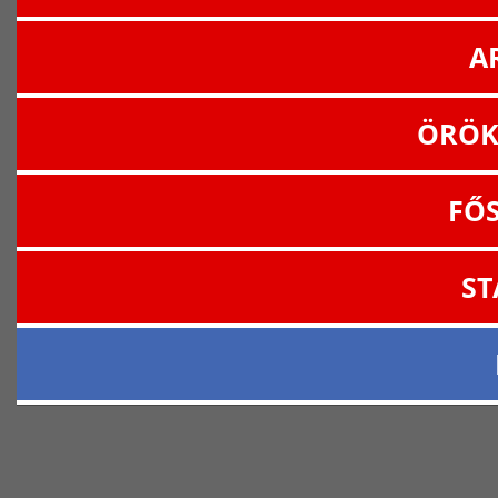
A
ÖRÖK
FŐ
ST