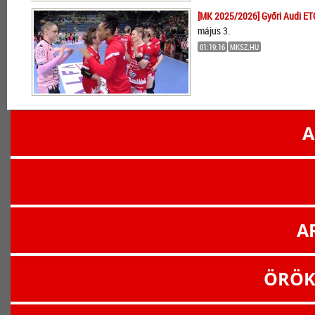
[MK 2025/2026] Győri Audi ET
május 3.
01:19:16
MKSZ.HU
A
A
ÖRÖK