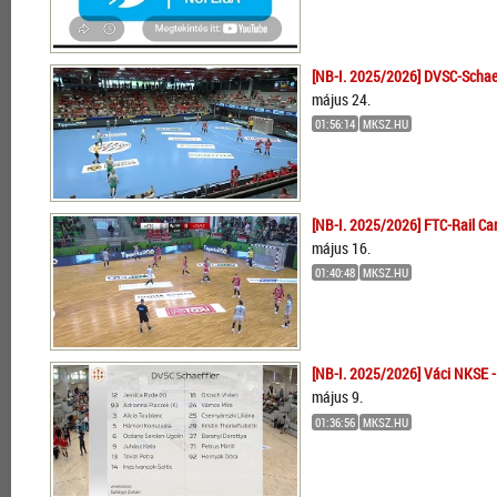
[NB-I. 2025/2026] DVSC-Schaef
május 24.
01:56:14
MKSZ.HU
[NB-I. 2025/2026] FTC-Rail Ca
május 16.
01:40:48
MKSZ.HU
[NB-I. 2025/2026] Váci NKSE -
május 9.
01:36:56
MKSZ.HU