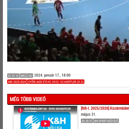
2024. január 17., 18:00
01:31:15
MKSZ.HU
NBI 2023/2024
GYŐRI AUDI ETO KC-DVSC-SCHAEFFLER 25-23
MÉG TÖBB VIDEÓ
[NB-I. 2025/2026] Kozármislen
május 31.
02:29:37
M4 SPORT KÉZI ÉLŐ