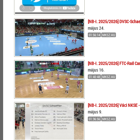
[NB-I. 2025/2026] DVSC-Schaef
május 24.
01:56:14
MKSZ.HU
[NB-I. 2025/2026] FTC-Rail Ca
május 16.
01:40:48
MKSZ.HU
[NB-I. 2025/2026] Váci NKSE -
május 9.
01:36:56
MKSZ.HU