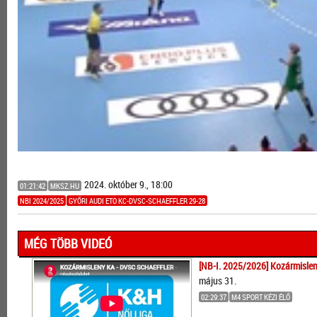
2024. október 9., 18:00
01:21:42
MKSZ.HU
NBI 2024/2025
GYŐRI AUDI ETO KC-DVSC-SCHAEFFLER 29-28
MÉG TÖBB VIDEÓ
[NB-I. 2025/2026] Kozármislen
május 31.
02:29:37
M4 SPORT KÉZI ÉLŐ