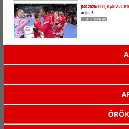
[MK 2025/2026] Győri Audi ET
május 3.
01:19:16
MKSZ.HU
A
A
ÖRÖK