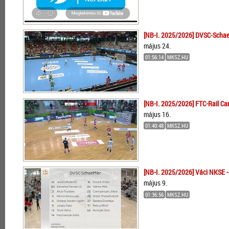
[NB-I. 2025/2026] DVSC-Schaef
május 24.
01:56:14
MKSZ.HU
[NB-I. 2025/2026] FTC-Rail Ca
május 16.
01:40:48
MKSZ.HU
[NB-I. 2025/2026] Váci NKSE -
május 9.
01:36:56
MKSZ.HU