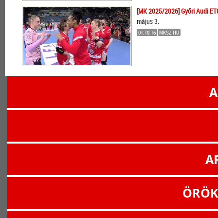
[MK 2025/2026] Győri Audi ET
május 3.
01:19:16
MKSZ.HU
A
A
ÖRÖK