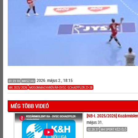
2026. május 2., 18:15
01:23:10
MKSZ.HU
MK 2025/2026
MOSONMAGYARÓVÁR-DVSC-SCHAEFFLER 23-28
MÉG TÖBB VIDEÓ
[NB-I. 2025/2026] Kozármislen
május 31.
02:29:37
M4 SPORT KÉZI ÉLŐ