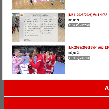
[NB-I. 2025/2026] Váci NKSE -
május 9.
01:36:56
MKSZ.HU
[MK 2025/2026] Győri Audi ET
május 3.
01:19:16
MKSZ.HU
A