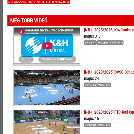
NBI 2025/2026
DVSC-SCHAEFFLER-NEKA 46-19
MÉG TÖBB VIDEÓ
[NB-I. 2025/2026] Kozármislen
május 31.
02:29:37
M4 SPORT KÉZI ÉLŐ
[NB-I. 2025/2026] DVSC-Schaef
május 24.
01:56:14
MKSZ.HU
[NB-I. 2025/2026] FTC-Rail Ca
május 16.
01:40:48
MKSZ.HU