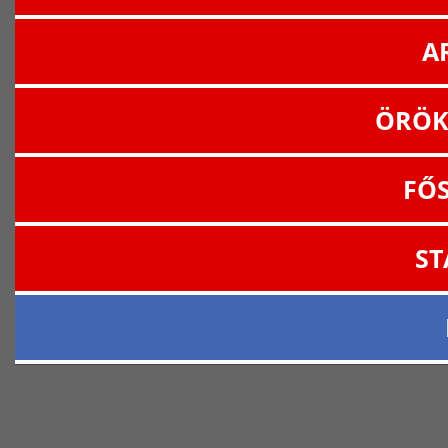
A
ÖRÖK
FŐ
ST