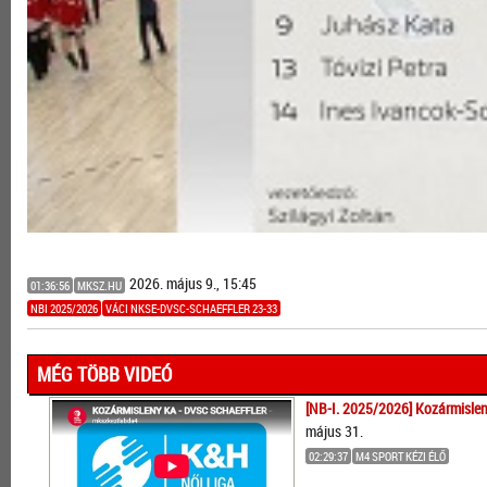
2026. május 9., 15:45
01:36:56
MKSZ.HU
NBI 2025/2026
VÁCI NKSE-DVSC-SCHAEFFLER 23-33
MÉG TÖBB VIDEÓ
[NB-I. 2025/2026] Kozármislen
május 31.
02:29:37
M4 SPORT KÉZI ÉLŐ