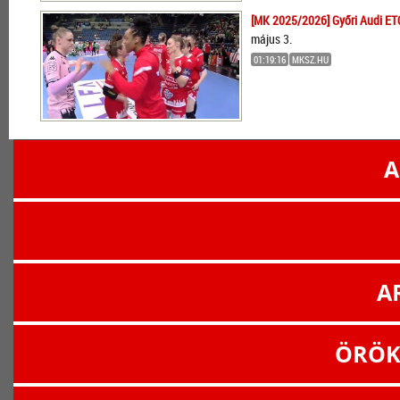
[MK 2025/2026] Győri Audi ET
május 3.
01:19:16
MKSZ.HU
A
A
ÖRÖK