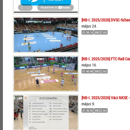
[NB-I. 2025/2026] DVSC-Schaef
május 24.
01:56:14
MKSZ.HU
[NB-I. 2025/2026] FTC-Rail Ca
május 16.
01:40:48
MKSZ.HU
[NB-I. 2025/2026] Váci NKSE -
május 9.
01:36:56
MKSZ.HU