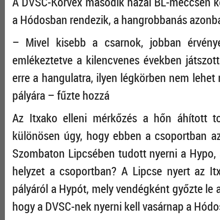
A DVSC-Korvex második hazai BL-meccsén keve
a Hódosban rendezik, a hangrobbanás azonban 
– Mivel kisebb a csarnok, jobban érvény
emlékeztetve a kilencvenes években játsz
erre a hangulatra, ilyen légkörben nem lehet 
pályára – fűzte hozzá
Az Itxako elleni mérkőzés a hőn áhított to
különösen úgy, hogy ebben a csoportban az
Szombaton Lipcsében tudott nyerni a Hypo, s 
helyzet a csoportban? A Lipcse nyert az I
pályáról a Hypót, mely vendégként győzte le a 
hogy a DVSC-nek nyerni kell vasárnap a Hódo