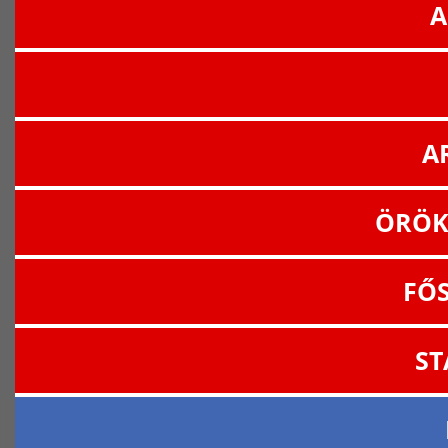
A
A
ÖRÖK
FŐ
ST