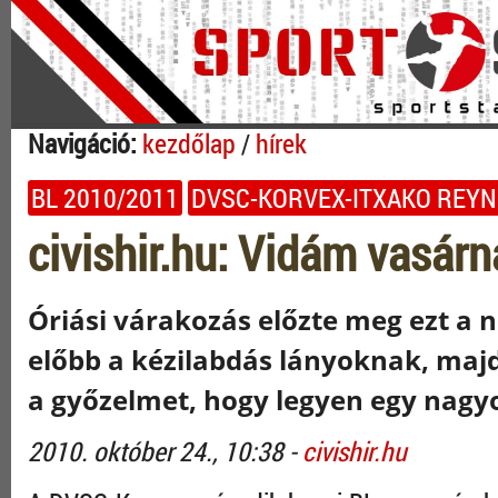
Navigáció:
kezdőlap
/
hírek
BL 2010/2011
DVSC-KORVEX-ITXAKO REYN
civishir.hu: Vidám vasár
Óriási várakozás előzte meg ezt a n
előbb a kézilabdás lányoknak, majd 
a győzelmet, hogy legyen egy nag
2010. október 24., 10:38 -
civishir.hu