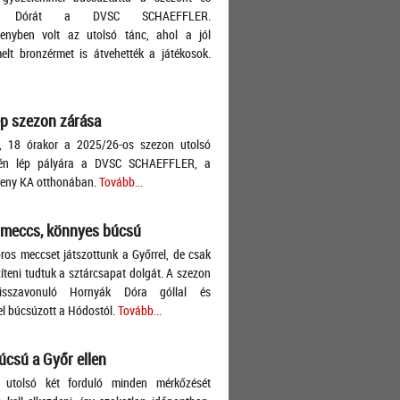
ák Dórát a DVSC SCHAEFFLER.
lenyben volt az utolsó tánc, ahol a jól
lt bronzérmet is átvehették a játékosok.
p szezon zárása
, 18 órakor a 2025/26-os szezon utolsó
én lép pályára a DVSC SCHAEFFLER, a
leny KA otthonában.
Tovább...
 meccs, könnyes búcsú
ros meccset játszottunk a Győrrel, de csak
teni tudtuk a sztárcsapat dolgát. A szezon
isszavonuló Hornyák Dóra góllal és
l búcsúzott a Hódostól.
Tovább...
úcsú a Győr ellen
 utolsó két forduló minden mérkőzését