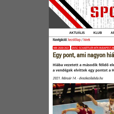
AKTUÁLIS
KLUB
A
Navigáció:
kezdőlap
/
hírek
NBI 2020/2021
DVSC-SCHAEFFLER-MTK BUDAPEST 29
Egy pont, ami nagyon hiá
Hiába vezetett a második félidő el
a vendégek elvittek egy pontot a 
2021. február 14. - dvsckezilabda.hu