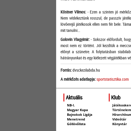
Köstner Vilmos:
- Ezen a szinten jó mérkőz
Nem védekeztünk rosszul, de passzív játék
lövőerejű játékosok ellen nem fér bele. Tám
mit tanulni...
Golovin Vlagyimir:
- Sokszor előfordult, hog
most nem ez történt. Jól kezdtük a meccse
előnyt a szünetre. A folytatásban stabilab
hátrányunkat és egy kiélezett végjátékban vé
Forrás:
dvsckezilabda.hu
A mérkőzés adatlapja:
sportstatisztika.com
Aktuális
Klub
NB-I.
Játékosker
Magyar Kupa
Történele
Bajnokok Ligája
Hírarchívu
Menetrend
Videótár
Góllövőlista
Könyvtár