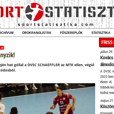
RCHÍVUM
ÖRÖKRANGLISTÁK
FŐSZEREPLŐK
STATISZTIKA
FRISS
-29
július 29.
nyzik!
Kovác
álmodok
ején hat góllal a DVSC SCHAEFFLER az MTK ellen, végül
Hódosból.
A DVSC eg
2022-ben 
életet él
többek köz
tudná mag
május 31.
Köszönj
Könnyed 