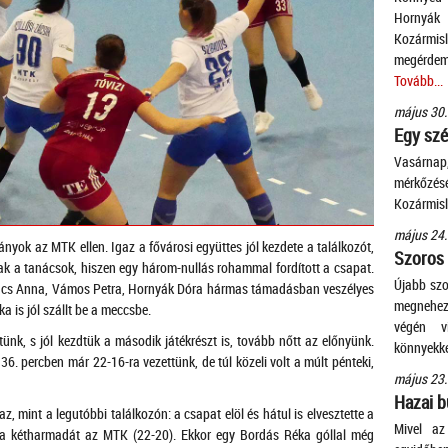
Horny
Kozármis
megérdeme
Tovább...
május 30.
Egy szé
Vasárnap
mérkőzés
Kozármis
május 24.
ányok az MTK ellen. Igaz a fővárosi együttes jól kezdete a találkozót,
Szoros
ttak a tanácsok, hiszen egy három-nullás rohammal fordított a csapat.
Újabb szo
Kovács Anna, Vámos Petra, Hornyák Dóra hármas támadásban veszélyes
megnehezí
a is jól szállt be a meccsbe.
végén v
tünk, s jól kezdtük a második játékrészt is, tovább nőtt az előnyünk.
könnyekke
6. percben már 22-16-ra vezettünk, de túl közeli volt a múlt pénteki,
május 23.
Hazai b
, mint a legutóbbi találkozón: a csapat elöl és hátul is elvesztette a
Mivel az
ánya kétharmadát az MTK (22-20). Ekkor egy Bordás Réka góllal még