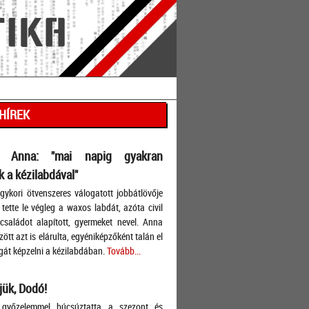
 HÍREK
s Anna: "mai napig gyakran
 a kézilabdával"
ykori ötvenszeres válogatott jobbátlövője
tette le végleg a waxos labdát, azóta civil
, családot alapított, gyermeket nevel. Anna
ött azt is elárulta, egyéniképzőként talán el
át képzelni a kézilabdában.
Tovább...
ük, Dodó!
győzelemmel búcsúztatta a szezont és