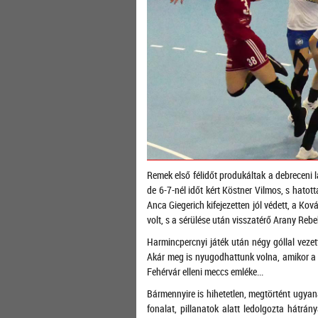
Remek első félidőt produkáltak a debreceni l
de 6-7-nél időt kért Köstner Vilmos, s hato
Anca Giegerich kifejezetten jól védett, a 
volt, s a sérülése után visszatérő Arany Rebek
Harmincpercnyi játék után négy góllal vezet
Akár meg is nyugodhattunk volna, amikor a 3
Fehérvár elleni meccs emléke...
Bármennyire is hihetetlen, megtörtént ugyanaz
fonalat, pillanatok alatt ledolgozta hátr