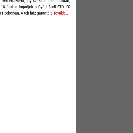
 kell elkezdeni, így szokatlan időpontban,
 18 órakor fogadjuk a Győri Audi ETO KC
a Hódosban. A telt ház garantált.
Tovább...