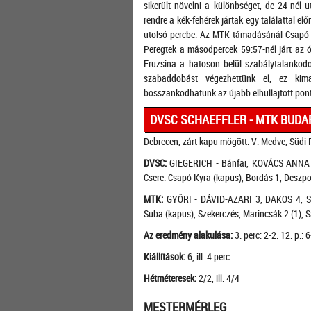
sikerült növelni a különbséget, de 24-nél u
rendre a kék-fehérek jártak egy találattal elő
utolsó percbe. Az MTK támadásánál Csapó 
Peregtek a másodpercek 59:57-nél járt az ó
Fruzsina a hatoson belül szabálytalankodo
szabaddobást végezhettünk el, ez kim
bosszankodhatunk az újabb elhullajtott pont
DVSC SCHAEFFLER - MTK BUDAP
Debrecen, zárt kapu mögött. V: Medve, Südi P
DVSC:
GIEGERICH - Bánfai, KOVÁCS ANNA 9
Csere: Csapó Kyra (kapus), Bordás 1, Deszpo
MTK:
GYŐRI - DÁVID-AZARI 3, DAKOS 4, Sza
Suba (kapus), Szekerczés, Marincsák 2 (1), S
Az eredmény alakulása:
3. perc: 2-2. 12. p.: 
Kiállítások:
6, ill. 4 perc
Hétméteresek:
2/2, ill. 4/4
MESTERMÉRLEG