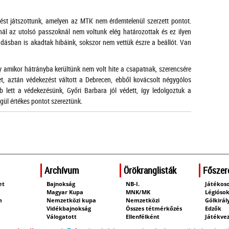
ést játszottunk, amelyen az MTK nem érdemtelenül szerzett pontot.
nál az utolsó passzoknál nem voltunk elég határozottak és ez ilyen
adásban is akadtak hibáink, sokszor nem vettük észre a beállót. Van
y amikor hátrányba kerültünk nem volt hite a csapatnak, szerencsére
t, aztán védekezést váltott a Debrecen, ebből kovácsolt négygólos
b lett a védekezésünk, Győri Barbara jól védett, így ledolgoztuk a
gül értékes pontot szereztünk.
Archívum
Örökranglisták
Főszer
et
Bajnokság
NB-I.
Játékos
m
Magyar Kupa
MNK/MK
Légióso
m
Nemzetközi kupa
Nemzetközi
Gólkirál
Vidékbajnokság
Összes tétmérkőzés
Edzők
Válogatott
Ellenfélként
Játékve