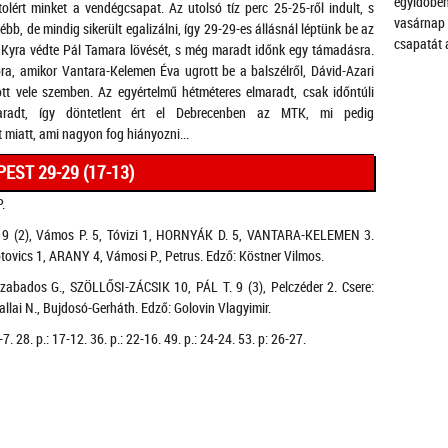
egyidőben
tolért minket a vendégcsapat. Az utolsó tíz perc 25-25-ről indult, s
vasárnap
rébb, de mindig sikerült egalizálni, így 29-29-es állásnál léptünk be az
csapatát 
Kyra védte Pál Tamara lövését, s még maradt időnk egy támadásra.
ra, amikor Vantara-Kelemen Éva ugrott be a balszélről, Dávid-Azari
tt vele szemben. Az egyértelmű hétméteres elmaradt, csak időntúli
aradt, így döntetlent ért el Debrecenben az MTK, mi pedig
 miatt, ami nagyon fog hiányozni...
EST 29-29 (17-13)
.
 (2), Vámos P. 5, Tóvizi 1, HORNYÁK D. 5, VANTARA-KELEMEN 3.
tovics 1, ARANY 4, Vámosi P., Petrus. Edző: Köstner Vilmos.
bados G., SZÖLLŐSI-ZÁCSIK 10, PÁL T. 9 (3), Pelczéder 2. Csere:
allai N., Bujdosó-Gerháth. Edző: Golovin Vlagyimir.
6-7. 28. p.: 17-12. 36. p.: 22-16. 49. p.: 24-24. 53. p: 26-27.