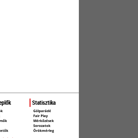
eplők
Statisztika
ok
Gólparádé
k
Fair Play
ynők
Mérkőzések
Sorozatok
zetők
Örökmérleg