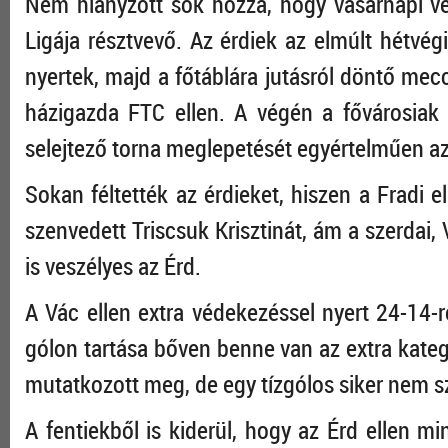
Nem hiányzott sok hozzá, hogy vasárnapi v
Ligája résztvevő. Az érdiek az elmúlt hétvégi
nyertek, majd a főtáblára jutásról döntő mec
házigazda FTC ellen. A végén a fővárosiak n
selejtező torna meglepetését egyértelműen az 
Sokan féltették az érdieket, hiszen a Fradi e
szenvedett Triscsuk Krisztinát, ám a szerdai, 
is veszélyes az Érd.
A Vác ellen extra védekezéssel nyert 24-14-r
gólon tartása bőven benne van az extra kate
mutatkozott meg, de egy tízgólos siker nem s
A fentiekből is kiderül, hogy az Érd ellen 