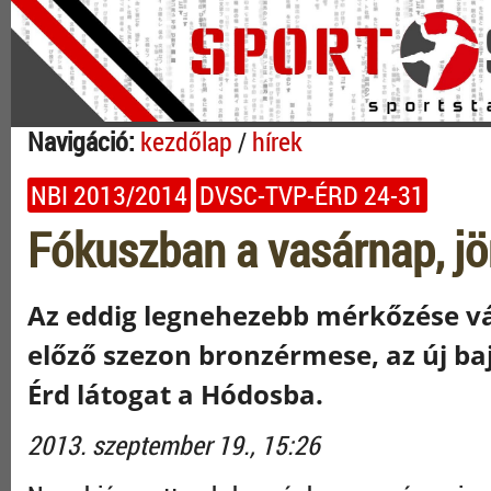
Navigáció:
kezdőlap
/
hírek
NBI 2013/2014
DVSC-TVP-ÉRD 24-31
Fókuszban a vasárnap, jö
Az eddig legnehezebb mérkőzése vá
előző szezon bronzérmese, az új b
Érd látogat a Hódosba.
2013. szeptember 19., 15:26