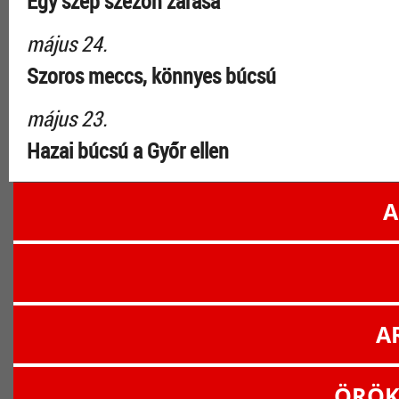
Egy szép szezon zárása
május 24.
Szoros meccs, könnyes búcsú
május 23.
Hazai búcsú a Győr ellen
A
A
ÖRÖK