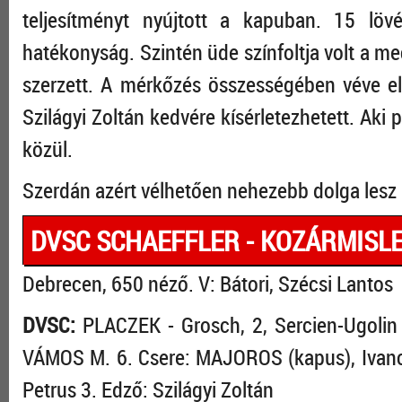
teljesítményt nyújtott a kapuban. 15 löv
hatékonyság. Szintén üde színfoltja volt a me
szerzett. A mérkőzés összességében véve e
Szilágyi Zoltán kedvére kísérletezhetett. Aki
közül.
Szerdán azért vélhetően nehezebb dolga lesz 
DVSC SCHAEFFLER - KOZÁRMISLEN
Debrecen, 650 néző. V: Bátori, Szécsi Lantos
DVSC:
PLACZEK - Grosch, 2, Sercien-Ugolin 3
VÁMOS M. 6. Csere: MAJOROS (kapus), Ivanco
Petrus 3. Edző: Szilágyi Zoltán