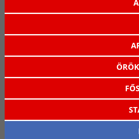
A
A
ÖRÖK
FŐ
ST