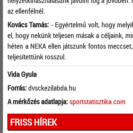
helyzetkihasználásunk javulni fog a jövőben. 
az ellenfélnél.
Kovács Tamás:
- Egyértelmű volt, hogy mel
el, hogy nekünk teljesen másak a céljaink, min
héten a NEKA ellen játszunk fontos meccset
teljesítettünk rosszul.
Vida Gyula
Forrás:
dvsckezilabda.hu
A mérkőzés adatlapja:
sportstatisztika.com
FRISS HÍREK