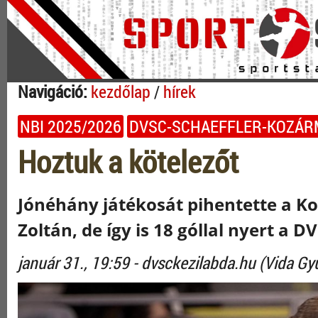
Navigáció:
kezdőlap
/
hírek
NBI 2025/2026
DVSC-SCHAEFFLER-KOZÁRM
Hoztuk a kötelezőt
Jónéhány játékosát pihentette a Ko
Zoltán, de így is 18 góllal nyert a 
január 31., 19:59 - dvsckezilabda.hu (Vida Gy