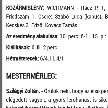
KOZÁRMISLENY:
WICHMANN - Rácz P. 1, Be
Friedszám 1. Csere: Szabó Luca (kapus), B
Kecskés 3. Edző: Kovács Tamás
Az eredmény alakulása:
10. perc: 6-1 . 15. p.:
Kiállítások:
6, ill. 2 perc
Hétméteresek:
6/4, ill. 4/1
MESTERMÉRLEG:
Szilágyi Zoltán:
- Örülök neki, hogy az első p
elégedett vagyok, a gyors lerohanást is sik