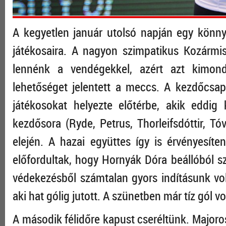
A kegyetlen január utolsó napján egy kön
játékosaira. A nagyon szimpatikus Kozármis
lennénk a vendégekkel, azért azt kimond
lehetőséget jelentett a meccs. A kezdőcsapat
játékosokat helyezte előtérbe, akik eddi
kezdősora (Ryde, Petrus, Thorleifsdóttir, T
elején. A hazai együttes így is érvényesíte
előfordultak, hogy Hornyák Dóra beállóból sze
védekezésből számtalan gyors indításunk vol
aki hat gólig jutott. A szünetben már tíz gól vo
A második félidőre kapust cseréltünk. Majoros