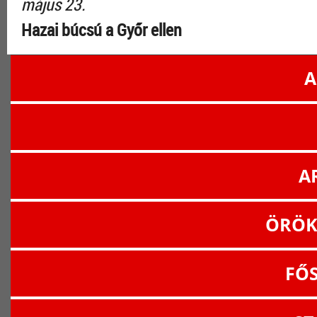
május 23.
Hazai búcsú a Győr ellen
A
A
ÖRÖK
FŐ