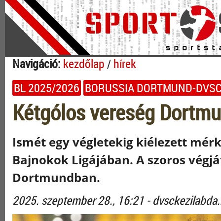
Navigáció:
kezdőlap
/
hírek
BL 2025/2026
BORUSSIA DORTMUND-DVSC
Kétgólos vereség Dortm
Ismét egy végletekig kiélezett mér
Bajnokok Ligájában. A szoros végjá
Dortmundban.
2025. szeptember 28., 16:21 - dvsckezilabda.