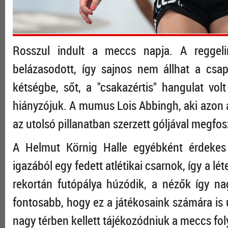
Rosszul indult a meccs napja. A reggeli
belázasodott, így sajnos nem állhat a csa
kétségbe, sőt, a "csakazértis" hangulat vo
hiányzójuk. A mumus Lois Abbingh, aki azon a
az utolsó pillanatban szerzett góljával megfos
A Helmut Körnig Halle egyébként érdekes 
igazából egy fedett atlétikai csarnok, így a lé
rekortán futópálya húzódik, a nézők így n
fontosabb, hogy ez a játékosaink számára is ú
nagy térben kellett tájékozódniuk a meccs fo