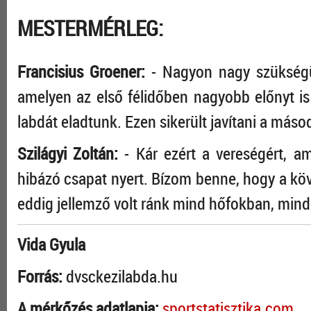
MESTERMÉRLEG:
Francisius Groener:
- Nagyon nagy szükségün
amelyen az első félidőben nagyobb előnyt i
labdát eladtunk. Ezen sikerült javítani a máso
Szilágyi Zoltán:
- Kár ezért a vereségért, a
hibázó csapat nyert. Bízom benne, hogy a köv
eddig jellemző volt ránk mind hőfokban, min
Vida Gyula
Forrás:
dvsckezilabda.hu
A mérkőzés adatlapja:
sportstatisztika.com