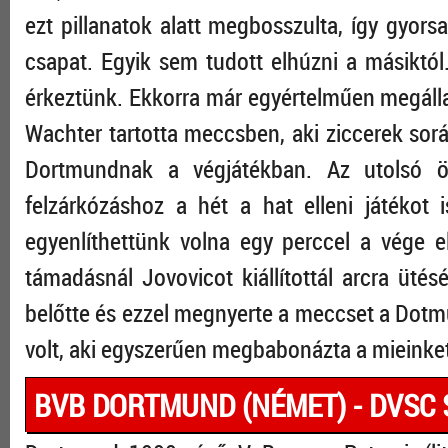
ezt pillanatok alatt megbosszulta, így gyorsan
csapat. Egyik sem tudott elhúzni a másiktó
érkeztünk. Ekkorra már egyértelműen megállap
Wachter tartotta meccsben, aki ziccerek sorát
Dortmundnak a végjátékban. Az utolsó öt
felzárkózáshoz a hét a hat elleni játékot i
egyenlíthettünk volna egy perccel a vége el
támadásnál Jovovicot kiállítottál arcra ütésé
belőtte és ezzel megnyerte a meccset a Dot
volt, aki egyszerűen megbabonázta a mieinket
BVB DORTMUND (NÉMET) - DVSC S