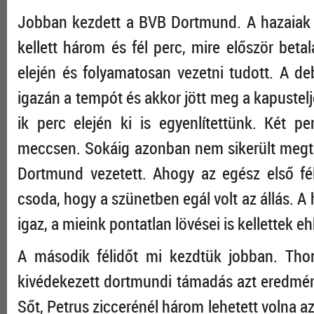
Jobban kezdett a BVB Dortmund. A hazaiak a
kellett három és fél perc, mire először beta
elején és folyamatosan vezetni tudott. A de
igazán a tempót és akkor jött meg a kapustelj
ik perc elején ki is egyenlítettünk. Két p
meccsen. Sokáig azonban nem sikerült megtar
Dortmund vezetett. Ahogy az egész első féli
csoda, hogy a szünetben egál volt az állás. 
igaz, a mieink pontatlan lövései is kellettek e
A második félidőt mi kezdtük jobban. Thorl
kivédekezett dortmundi támadás azt eredmény
Sőt, Petrus ziccerénél három lehetett volna az