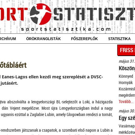
RCHÍVUM
ÖRÖKRANGLISTÁK
FŐSZEREPLŐK
STATISZTIKA
FRISS
május 31.
őtábláért
Köszönj
Könnyed 
l Eanes-Lagos ellen kezdi meg szereplését a DVSC-
Horny
jutásért.
Kozármis
megérdeme
Tovább...
jtva abszolválta a lengyelországi BL-selejtezőt a Loki, a házigazda
 a dán Vejent megelőzve. Most újra Lengyelországban indul a nagy
május 30.
 ugyanis ezúttal a Zaglabie Lubin, amely Glogowban rendezi a tornát,
Egy szé
Vasárnap
a-rendszerben játszanak a csapatok, a szombati első napon a Lubin a
mérkőzés