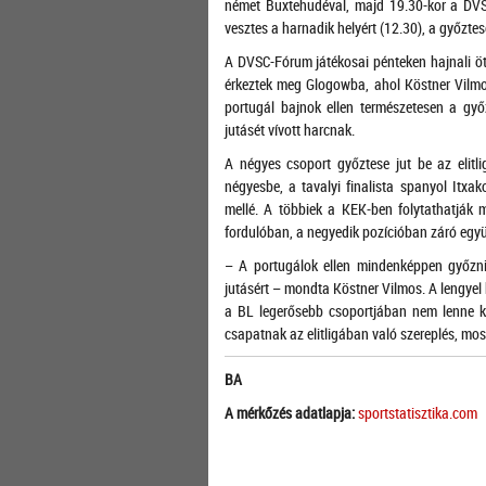
német Buxtehudéval, majd 19.30-kor a DVS
vesztes a harnadik helyért (12.30), a győztes
A DVSC-Fórum játékosai pénteken hajnali öt
érkeztek meg Glogowba, ahol Köstner Vilmo
portugál bajnok ellen természetesen a gy
jutásét vívott harcnak.
A négyes csoport győztese jut be az elit
négyesbe, a tavalyi finalista spanyol Itx
mellé. A többiek a KEK-ben folytathatják 
fordulóban, a negyedik pozícióban záró egy
– A portugálok ellen mindenképpen győzni 
jutásért – mondta Köstner Vilmos. A lengyel 
a BL legerősebb csoportjában nem lenne k
csapatnak az elitligában való szereplés, mo
BA
A mérkőzés adatlapja:
sportstatisztika.com