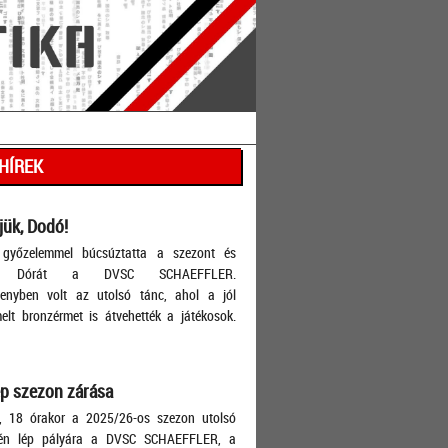
 HÍREK
ük, Dodó!
győzelemmel búcsúztatta a szezont és
ák Dórát a DVSC SCHAEFFLER.
lenyben volt az utolsó tánc, ahol a jól
lt bronzérmet is átvehették a játékosok.
p szezon zárása
, 18 órakor a 2025/26-os szezon utolsó
én lép pályára a DVSC SCHAEFFLER, a