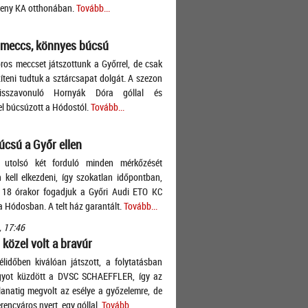
leny KA otthonában.
Tovább...
 meccs, könnyes búcsú
ros meccset játszottunk a Győrrel, de csak
teni tudtuk a sztárcsapat dolgát. A szezon
isszavonuló Hornyák Dóra góllal és
l búcsúzott a Hódostól.
Tovább...
úcsú a Győr ellen
 utolsó két forduló minden mérkőzését
 kell elkezdeni, így szokatlan időpontban,
 18 órakor fogadjuk a Győri Audi ETO KC
a Hódosban. A telt ház garantált.
Tovább...
, 17:46
közel volt a bravúr
élidőben kiválóan játszott, a folytatásban
gyot küzdött a DVSC SCHAEFFLER, így az
llanatig megvolt az esélye a győzelemre, de
rencváros nyert, egy góllal.
Tovább...