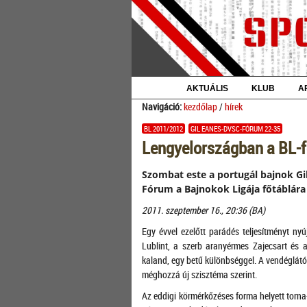
AKTUÁLIS
KLUB
A
Navigáció:
kezdőlap
/
hírek
BL 2011/2012
GIL EANES-DVSC-FÓRUM 22-35
Lengyelországban a BL-f
Szombat este a portugál bajnok Gi
Fórum a Bajnokok Ligája főtáblára 
2011. szeptember 16., 20:36 (BA)
Egy évvel ezelőtt parádés teljesítményt nyú
Lublint, a szerb aranyérmes Zajecsart és
kaland, egy betű különbséggel. A vendéglátó
méghozzá új szisztéma szerint.
Az eddigi körmérkőzéses forma helyett torn