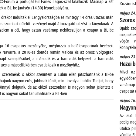
C-Fórum a portugál Gil Eanes Lagos-szal találkozik. Másnap a két
Kozármis
ek a BL-be jutásért (14.30) lépnek pályára.
május 24.
 órakor indultak el Lengyelországba és mintegy 14 órás utazás után
Szoros
s szombat délelőtt vezényel majd átmozgató edzést a lányoknak. A
Újabb szo
őzelem a cél, hogy aztán vasárnap nekifeszüljön a csapat a BL-be
megnehezí
végén v
liga 16 csapatos mezőnyébe, méghozzá a halálcsoportnak becézett
könnyekke
ako Navarra, a 2010-es döntős román Valcea és az orosz Volgograd
május 23.
majd szereplésüket, a második és a harmadik helyezett a harmadik
Hazai b
üttes a második körben csatlakozik a mezőnyhöz.
Mivel az
szeretnénk, s akkor szerintem a Lubin ellen játszhatnánk a Bl-be
egyidőben
bajnok nagyon erős, jobbnak tűnik, mint tavaly a Lublin. Tudjuk, hogy
vasárnap
önnyű dolgunk, de az előző szezonban is nagyon sokat jelentett a
csapatát 
st is nagyon sokat tanulhatnánk a BL-ben.
május 16.
Nagyon 
Az első f
pedig na
utolsó pi
végül a Fe