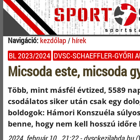
Navigáció:
kezdőlap
/
hírek
BL 2023/2024
DVSC-SCHAEFFLER-GYŐRI AU
Micsoda este, micsoda g
Több, mint másfél évtized, 5589 nap
csodálatos siker után csak egy dol
boldogok: Hámori Konszuéla súlyos
benne, hogy nem kell hosszú időre 
2024. február 10., 21:22 - dvsckezilabda.hu (