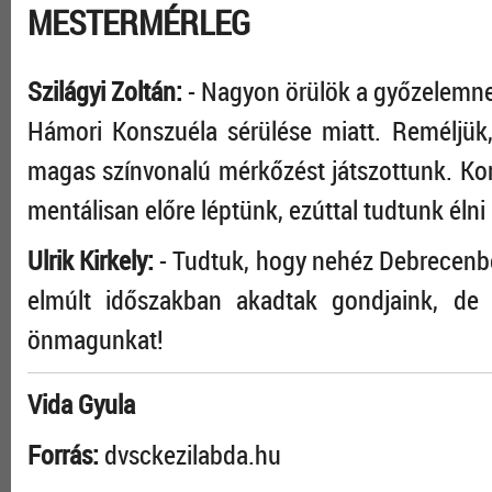
MESTERMÉRLEG
Szilágyi Zoltán:
- Nagyon örülök a győzelemne
Hámori Konszuéla sérülése miatt. Reméljük
magas színvonalú mérkőzést játszottunk. Kor
mentálisan előre léptünk, ezúttal tudtunk éln
Ulrik Kirkely:
- Tudtuk, hogy nehéz Debrecenbe
elmúlt időszakban akadtak gondjaink, de
önmagunkat!
Vida Gyula
Forrás:
dvsckezilabda.hu