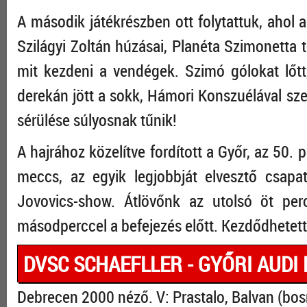
A második játékrészben ott folytattuk, ahol 
Szilágyi Zoltán húzásai, Planéta Szimonetta 
mit kezdeni a vendégek. Szimó gólokat lőtt, 
derekán jött a sokk, Hámori Konszuélával sz
sérülése súlyosnak tűnik!
A hajrához közelítve fordított a Győr, az 50.
meccs, az egyik legjobbját elvesztő csap
Jovovics-show. Átlövőnk az utolsó öt percb
másodperccel a befejezés előtt. Kezdődhetet
DVSC SCHAEFLLER - GYŐRI AUDI E
Debrecen 2000 néző. V: Prastalo, Balvan (bo