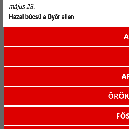
május 23.
Hazai búcsú a Győr ellen
A
A
ÖRÖK
FŐ