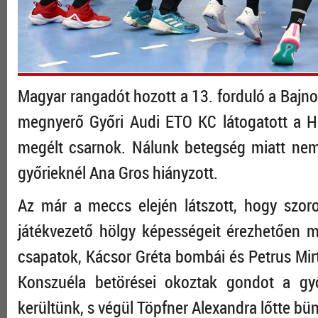
Magyar rangadót hozott a 13. forduló a Bajno
megnyerő Győri Audi ETO KC látogatott a H
megélt csarnok. Nálunk betegség miatt nem 
győrieknél Ana Gros hiányzott.
Az már a meccs elején látszott, hogy szor
játékvezető hölgy képességeit érezhetően me
csapatok, Kácsor Gréta bombái és Petrus Mirti
Konszuéla betörései okoztak gondot a győ
kerültünk, s végül Töpfner Alexandra lőtte bünt