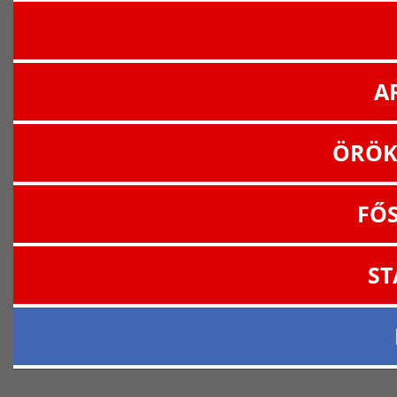
A
ÖRÖK
FŐ
ST