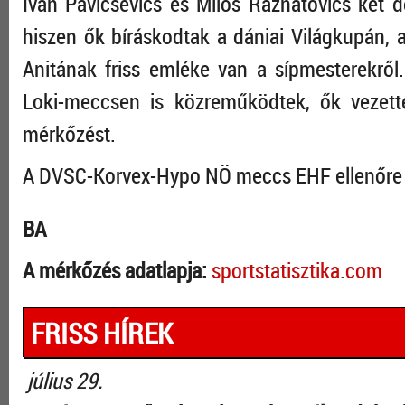
Ivan Pavicsevics és Milos Raznatovics két d
hiszen ők bíráskodtak a dániai Világkupán, 
Anitának friss emléke van a sípmesterekrő
Loki-meccsen is közreműködtek, ők vezet
mérkőzést.
A DVSC-Korvex-Hypo NÖ meccs EHF ellenőre a
BA
A mérkőzés adatlapja:
sportstatisztika.com
FRISS HÍREK
július 29.