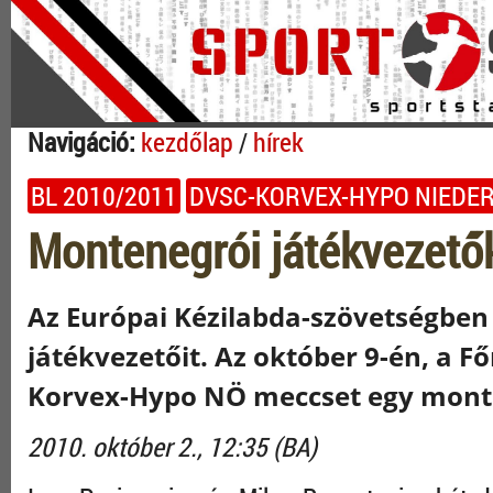
Navigáció:
kezdőlap
/
hírek
BL 2010/2011
DVSC-KORVEX-HYPO NIEDER
Montenegrói játékvezető
Az Európai Kézilabda-szövetségben k
játékvezetőit. Az október 9-én, a 
Korvex-Hypo NÖ meccset egy monte
2010. október 2., 12:35 (BA)