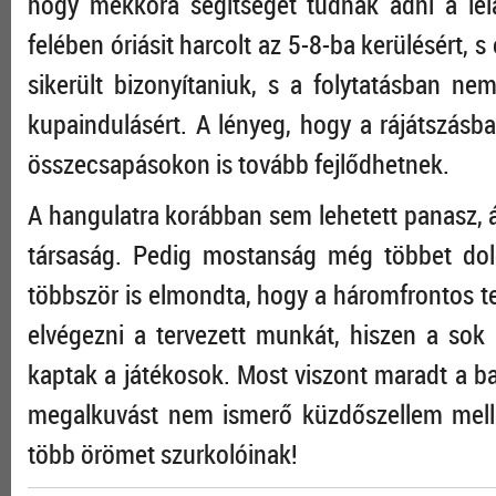
hogy mekkora segítséget tudnak adni a lel
felében óriásit harcolt az 5-8-ba kerülésért, s e
sikerült bizonyítaniuk, s a folytatásban n
kupaindulásért. A lényeg, hogy a rájátszásb
összecsapásokon is tovább fejlődhetnek.
A hangulatra korábban sem lehetett panasz, á
társaság. Pedig mostanság még többet dol
többször is elmondta, hogy a háromfrontos t
elvégezni a tervezett munkát, hiszen a sok 
kaptak a játékosok. Most viszont maradt a ba
megalkuvást nem ismerő küzdőszellem melle
több örömet szurkolóinak!