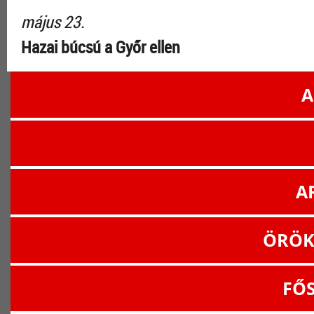
május 23.
Hazai búcsú a Győr ellen
A
A
ÖRÖK
FŐ