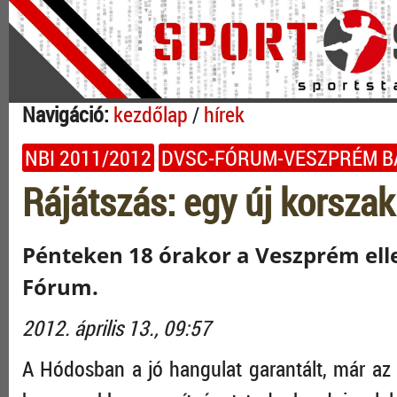
Navigáció:
kezdőlap
/
hírek
NBI 2011/2012
DVSC-FÓRUM-VESZPRÉM BA
Rájátszás: egy új korsza
Pénteken 18 órakor a Veszprém elle
Fórum.
2012. április 13., 09:57
A Hódosban a jó hangulat garantált, már az 