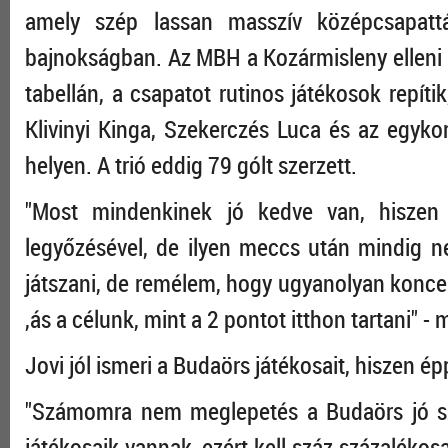
amely szép lassan masszív középcsapattá
bajnokságban. Az MBH a Kozármisleny elleni vá
tabellán, a csapatot rutinos játékosok repíti
Klivinyi Kinga, Szekerczés Luca és az egykor
helyen. A trió eddig 79 gólt szerzett.
"Most mindenkinek jó kedve van, hiszen 
legyőzésével, de ilyen meccs után mindig 
játszani, de remélem, hogy ugyanolyan koncen
,ás a célunk, mint a 2 pontot itthon tartani"
Jovi jól ismeri a Budaörs játékosait, hiszen ép
"Számomra nem meglepetés a Budaörs jó sze
játékosaik vannak, ezért kell száz százalék