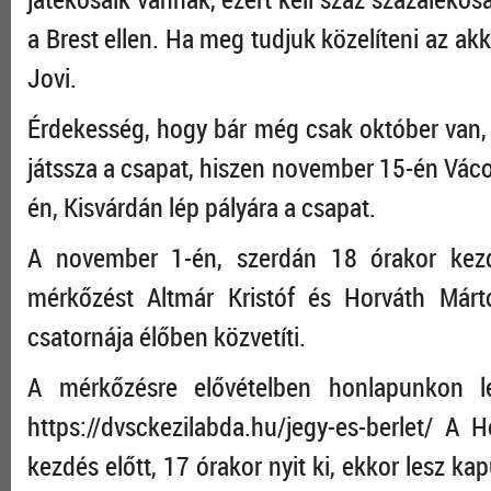
a Brest ellen. Ha meg tudjuk közelíteni az akk
Jovi.
Érdekesség, hogy bár még csak október van, 
játssza a csapat, hiszen november 15-én Váco
én, Kisvárdán lép pályára a csapat.
A november 1-én, szerdán 18 órakor ke
mérkőzést Altmár Kristóf és Horváth Márt
csatornája élőben közvetíti.
A mérkőzésre elővételben honlapunkon l
https://dvsckezilabda.hu/jegy-es-berlet/ 
kezdés előtt, 17 órakor nyit ki, ekkor lesz ka