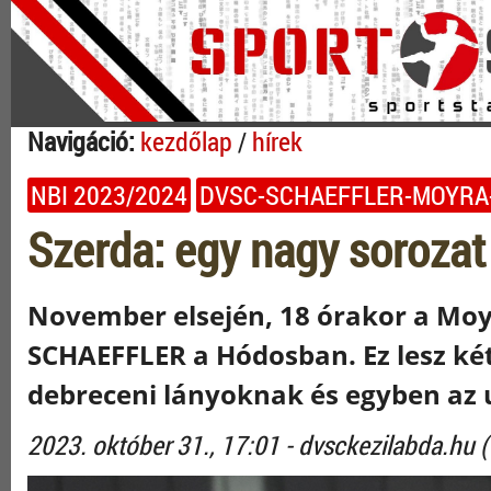
Navigáció:
kezdőlap
/
hírek
NBI 2023/2024
DVSC-SCHAEFFLER-MOYRA
Szerda: egy nagy sorozat
November elsején, 18 órakor a Moy
SCHAEFFLER a Hódosban. Ez lesz két
debreceni lányoknak és egyben az u
2023. október 31., 17:01 - dvsckezilabda.hu (