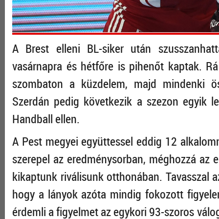
A Brest elleni BL-siker után szusszanh
vasárnapra és hétfőre is pihenőt kaptak. Rá 
szombaton a küzdelem, majd mindenki össz
Szerdán pedig következik a szezon egyik l
Handball ellen.
A Pest megyei együttessel eddig 12 alkalomm
szerepel az eredménysorban, méghozzá az el
kikaptunk riválisunk otthonában. Tavasszal az
hogy a lányok azóta mindig fokozott figye
érdemli a figyelmet az egykori 93-szoros válog