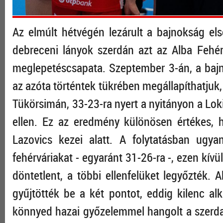
Az elmúlt hétvégén lezárult a bajnokság el
debreceni lányok szerdán azt az Alba Fehé
meglepetéscsapata. Szeptember 3-án, a bajno
az azóta történtek tükrében megállapíthatjuk,
Tükörsimán, 33-23-ra nyert a nyitányon a Lok
ellen. Ez az eredmény különösen értékes, h
Lazovics kezei alatt. A folytatásban ugy
fehérváriakat - egyaránt 31-26-ra -, ezen kív
döntetlent, a többi ellenfelüket legyőzték. 
gyűjtötték be a két pontot, eddig kilenc 
könnyed hazai győzelemmel hangolt a szerda