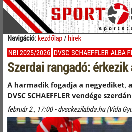
Navigáció:
kezdőlap
/
hírek
NBI 2025/2026
DVSC-SCHAEFFLER-ALBA F
Szerdai rangadó: érkezik 
A harmadik fogadja a negyediket, a
DVSC SCHAEFFLER vendége szerdán 
február 2., 17:00 - dvsckezilabda.hu (Vida Gyu