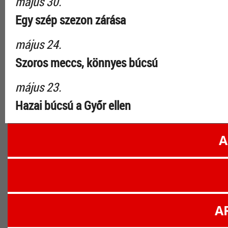
május 30.
Egy szép szezon zárása
május 24.
Szoros meccs, könnyes búcsú
május 23.
Hazai búcsú a Győr ellen
A
A