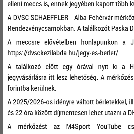
elleni meccs is, ennek jegyében kapott több ku
A DVSC SCHAEFFLER - Alba-Fehérvár mérkőzé
Rendezvénycsarnokban. A találkozót Paska Dá
A meccsre elővételben honlapunkon a Jeg
https://dvsckezilabda.hu/jegy-es-berlet/
A találkozó előtt egy órával nyit ki a 
jegyvásárlásra itt lesz lehetőség. A mérkőzé
forintba kerülnek.
A 2025/2026-os idényre váltott bérletekkel, i
és 22 óra között díjmentesen lehet utazni a DK
A mérkőzést az M4Sport YouTube csat