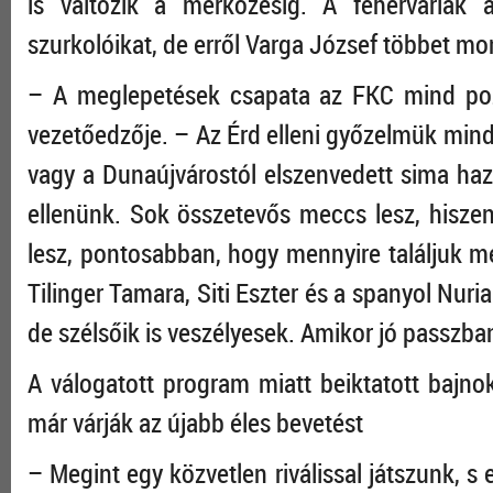
is változik a mérkőzésig. A fehérváriak
szurkolóikat, de erről Varga József többet mo
– A meglepetések csapata az FKC mind poz
vezetőedzője. – Az Érd elleni győzelmük mind
vagy a Dunaújvárostól elszenvedett sima haz
ellenünk. Sok összetevős meccs lesz, hisze
lesz, pontosabban, hogy mennyire találjuk 
Tilinger Tamara, Siti Eszter és a spanyol Nuri
de szélsőik is veszélyesek. Amikor jó passzb
A válogatott program miatt beiktatott bajno
már várják az újabb éles bevetést
– Megint egy közvetlen riválissal játszunk,