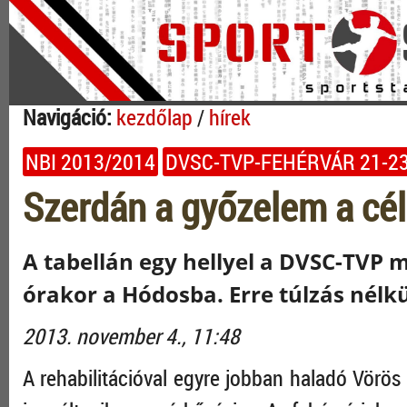
Navigáció:
kezdőlap
/
hírek
NBI 2013/2014
DVSC-TVP-FEHÉRVÁR 21-2
Szerdán a győzelem a cél
A tabellán egy hellyel a DVSC-TVP m
órakor a Hódosba. Erre túlzás nélk
2013. november 4., 11:48
A rehabilitációval egyre jobban haladó Vörös