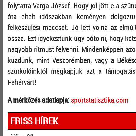
folytatta Varga József. Hogy jól jött-e a sz
óta eltelt időszakban keményen dolgozt
felkészülési meccset. Jó lett volna az elm
össze. Ezt igyekeztünk úgy pótolni, hogy kéts
nagyobb ritmust felvenni. Mindenképpen azon
küzdünk, mint Veszprémben, vagy a Békésc
szurkolóinktól megkapjuk azt a támogatá
Fehérvárt!
A mérkőzés adatlapja:
sportstatisztika.com
FRISS HÍREK