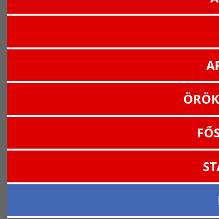
A
ÖRÖK
FŐ
ST