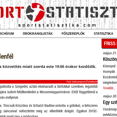
RCHÍVUM
ÖRÖKRANGLISTÁK
FŐSZEREPLŐK
STATISZTIKA
FRISS
május 31.
lenfél
Köszönj
Könnyed 
s közvetítés miatt szerda este 19:00 órakor kezdődik.
Horny
Kozármis
Fotó: beharangozó;Érd;televízió
megérdeme
elpáholta a Szegedet, aztán elulmaradt a Siófokkal szemben, legutóbb
Tovább...
jára tudott felülkerekedni a Mosonmagyaróváron. Ettől függetlenül a
május 30.
pás esélyesei.
Egy szé
, Triscsuk Krisztina és Schatzl Nadine ontotta a gólokat, a kétszeres
Vasárnap
g sáncaival nehezítette meg az ellenfelek dolgát. Egykori DVSC-
mérkőzés
etjük majd újra a Hódosban.