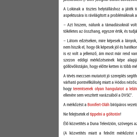
A Lokinak a tisztes helytálláshoz a játék t
aspektusára is rávilágított a problémáknak 
– Azt hiszem, nálunk a támadásoknál volt
tökéletes az összhang, egyszer értik, és tudj
– Látom edzéseken, mire képesek a lányok,
nem hiszik el, hogy ők képesek jól és haték
is ez volt a jellemző, ám most már rend va
szezon eddigi mérkőzéseinek képe alapj
góllövőlistáján, hogy előtte ketten is több m
A tévés meccsen mutatott jó szereplés segíth
várható pontnélküliség miatt a Hódos nézősz
hogy
teremtsenek olyan hangulatot a lelá
ellenére sem veszített varázsából a DVSC".
A mérkőzést a
Bonifert-Oláh
bírópáros vezeti
Ne felejtsetek el
tippelni a góltotón
!
Élő közvetítés a Duna Televízión, szöveges 
(A közvetítés miatt a felnőtt mérkőzés