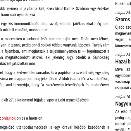
Kozármis
öbb elemén is javítania kell, ezen kívül Karnik Szabina egy érdekes
május 24.
a haon-nak nyilatkozva:
Szoros
 egy kis kommunikációs hiba, az új külföldi játékosokkal még nem
Újabb szo
ák mit kell csinálni, máskor nem.
megnehezí
 a meccseken a tudásuk felét sem mutatják meg. Talán mert félnek,
végén v
onyan játszani, pedig ennél sokkal többre vagyunk képesek. Tavaly rám
könnyekke
n a fejemben, ami meglátszik a teljesítményemen is –- fogalmazott a
május 23.
án megtáltosodott átlövő, aki jelenleg úgy ötödik a bajnokság
Hazai b
érkőzést játszottak már.
Mivel az
et, hogy a kedvezőtlen sorsolás és a papírforma szerint még egy ideig
egyidőben
áma ne csappanjon meg jelentősen. A klub is arra kéri a szurkolókat,
vasárnap
tón
, ami bizonyítja, hogy "a szerényebb lehetőségek és eredmények
csapatát 
május 16.
, akik 27. alkalommal fújják a sípot a Loki tétmérkőzésein.
Nagyon 
Az első f
pedig na
az
onlajnok
-on és a haon-on.
utolsó pi
t megelőző utánpótlásmeccsek is egy órával később kezdődnek a
végül a Fe