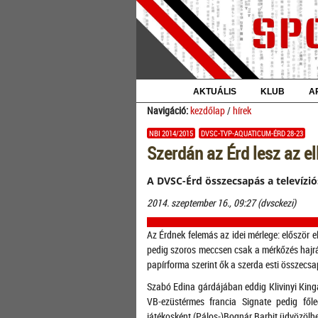
AKTUÁLIS
KLUB
A
Navigáció:
kezdőlap
/
hírek
NBI 2014/2015
DVSC-TVP-AQUATICUM-ÉRD 28-23
Szerdán az Érd lesz az el
A DVSC-Érd összecsapás a televízió
2014. szeptember 16., 09:27 (dvsckezi)
Az Érdnek felemás az idei mérlege: először 
pedig szoros meccsen csak a mérkőzés hajrá
papírforma szerint ők a szerda esti összecsa
Szabó Edina gárdájában eddig Klivinyi Kinga
VB-ezüstérmes francia Signate pedig főle
játékosként (Pálos-)Bognár Barbit üdvözölh