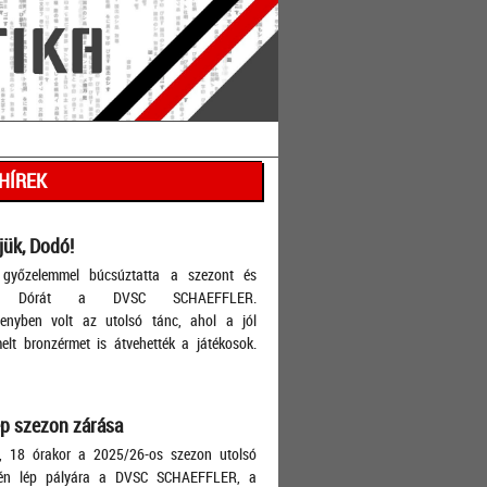
 HÍREK
ük, Dodó!
győzelemmel búcsúztatta a szezont és
ák Dórát a DVSC SCHAEFFLER.
lenyben volt az utolsó tánc, ahol a jól
lt bronzérmet is átvehették a játékosok.
p szezon zárása
, 18 órakor a 2025/26-os szezon utolsó
én lép pályára a DVSC SCHAEFFLER, a