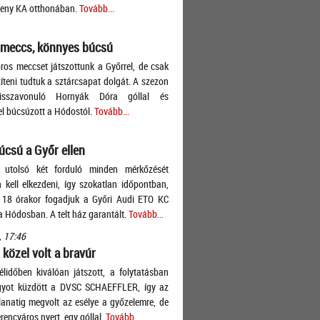
leny KA otthonában.
Tovább...
 meccs, könnyes búcsú
ros meccset játszottunk a Győrrel, de csak
teni tudtuk a sztárcsapat dolgát. A szezon
isszavonuló Hornyák Dóra góllal és
l búcsúzott a Hódostól.
Tovább...
úcsú a Győr ellen
 utolsó két forduló minden mérkőzését
 kell elkezdeni, így szokatlan időpontban,
 18 órakor fogadjuk a Győri Audi ETO KC
a Hódosban. A telt ház garantált.
Tovább...
, 17:46
közel volt a bravúr
élidőben kiválóan játszott, a folytatásban
gyot küzdött a DVSC SCHAEFFLER, így az
llanatig megvolt az esélye a győzelemre, de
rencváros nyert, egy góllal.
Tovább...