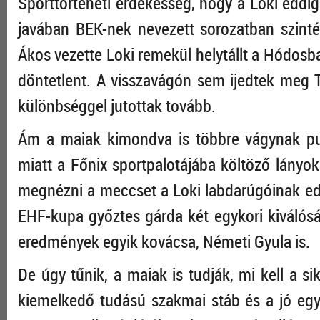
Sporttörténeti érdekesség, hogy a Loki eddi
javában BEK-nek nevezett sorozatban szint
Ákos vezette Loki remekül helytállt a Hódosb
döntetlent. A visszavágón sem ijedtek meg 
különbséggel jutottak tovább.
Ám a maiak kimondva is többre vágynak pus
miatt a Főnix sportpalotájába költöző lányo
megnézni a meccset a Loki labdarúgóinak edz
EHF-kupa győztes gárda két egykori kiválósá
eredmények egyik kovácsa, Németi Gyula is.
De úgy tűnik, a maiak is tudják, mi kell a si
kiemelkedő tudású szakmai stáb és a jó egy