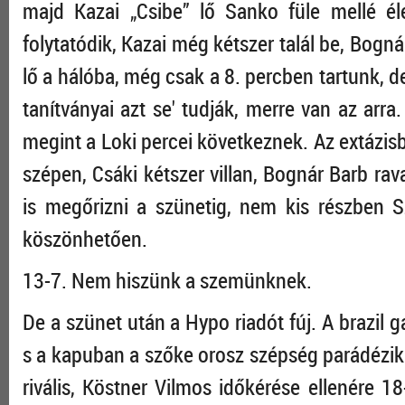
majd Kazai „Csibe” lő Sanko füle mellé é
folytatódik, Kazai még kétszer talál be, Bogn
lő a hálóba, még csak a 8. percben tartunk, d
tanítványai azt se' tudják, merre van az arra
megint a Loki percei következnek. Az extázisb
szépen, Csáki kétszer villan, Bognár Barb rav
is megőrizni a szünetig, nem kis részben 
köszönhetően.
13-7. Nem hiszünk a szemünknek.
De a szünet után a Hypo riadót fúj. A brazil 
s a kapuban a szőke orosz szépség parádézik. 
rivális, Köstner Vilmos időkérése ellenére 18