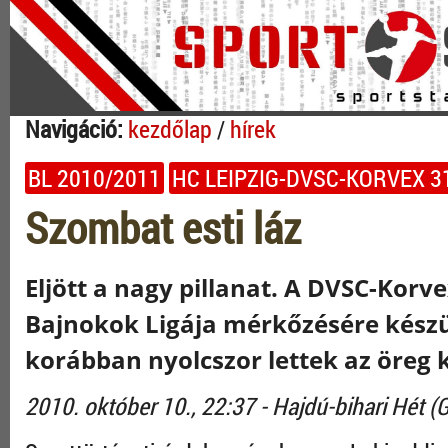
Navigáció:
kezdőlap
/
hírek
BL 2010/2011
HC LEIPZIG-DVSC-KORVEX 3
Szombat esti láz
Eljött a nagy pillanat. A DVSC-Korv
Bajnokok Ligája mérkőzésére készül
korábban nyolcszor lettek az öreg k
2010. október 10., 22:37 - Hajdú-bihari Hét 