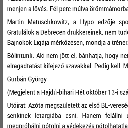
menjen a lövés. Fél perc múlva örömmámorba
Martin Matuschkowitz, a Hypo edzője spor
Gratulálok a Debrecen drukkereinek, nem tudo
Bajnokok Ligája mérkőzésen, mondja a tréner
Bólintunk. Aki nem jött el, bánhatja, hogy ne
elragadtatást kifejező szavakkal. Pedig kell. M
Gurbán György
(Megjelent a Hajdú-bihari Hét október 13-i s
Utóirat: Azóta megszületett az első BL-veresé
senkinek letargiába esni. Hanem felállni
megpróbálni pótolni a védekezés pótolhatatla