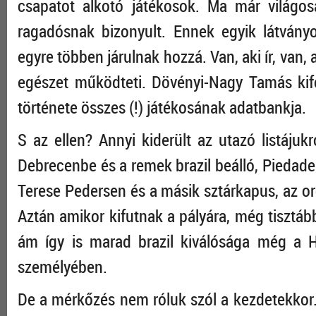
csapatot alkotó játékosok. Ma már világosa
ragadósnak bizonyult. Ennek egyik látvány
egyre többen járulnak hozzá. Van, aki ír, van, 
egészet működteti. Dövényi-Nagy Tamás kifo
története összes (!) játékosának adatbankja.
S az ellen? Annyi kiderült az utazó listájuk
Debrecenbe és a remek brazil beálló, Piedade i
Terese Pedersen és a másik sztárkapus, az or
Aztán amikor kifutnak a pályára, még tisztáb
ám így is marad brazil kiválósága még a H
személyében.
De a mérkőzés nem róluk szól a kezdetekkor