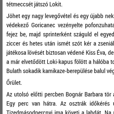
tétmeccsét játszó Lokit.
Jöhet egy nagy levegővétel és egy újabb nekir
védekező Goricanec vezényelte pofonzuhat
fejez be, majd sprinterként száguld el egyed
ziccer és hetes után ismét szót kér a zseniá
játékosa lövését biztosan védené Kiss Éva, de
a már elvetődött Loki-kapus fölött a hálóba t
Bulath sokadik kamikaze-berepülése balul végző
Őrület.
Az utolsó előtti percben Bognár Barbara tör 
Egy perc van hátra. Az osztrák időkérés u
Tizedmásodpercnyi ima követi a labdát. Na 