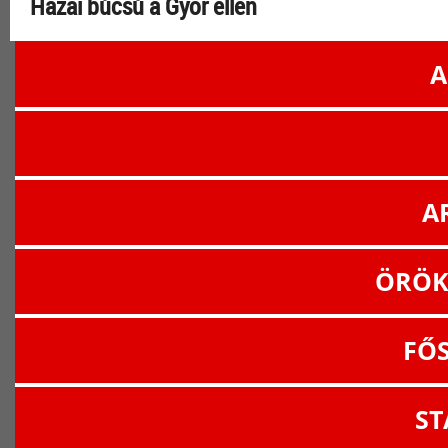
Hazai búcsú a Győr ellen
A
A
ÖRÖK
FŐ
ST