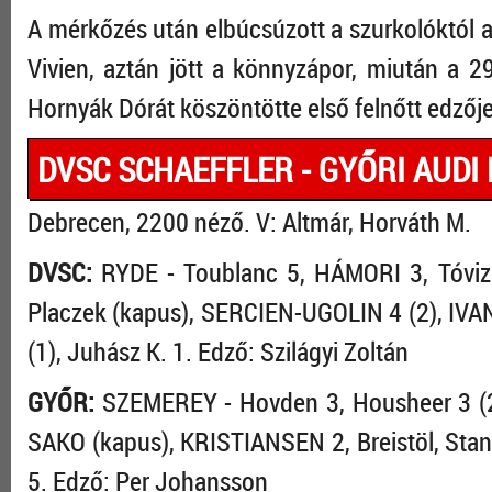
A mérkőzés után elbúcsúzott a szurkolóktól 
Vivien, aztán jött a könnyzápor, miután a 2
Hornyák Dórát köszöntötte első felnőtt edzője
DVSC SCHAEFFLER - GYŐRI AUDI E
Debrecen, 2200 néző. V: Altmár, Horváth M.
DVSC:
RYDE - Toublanc 5, HÁMORI 3, Tóvizi,
Placzek (kapus), SERCIEN-UGOLIN 4 (2), IV
(1), Juhász K. 1. Edző: Szilágyi Zoltán
GYŐR:
SZEMEREY - Hovden 3, Housheer 3 (2),
SAKO (kapus), KRISTIANSEN 2, Breistöl, Sta
5. Edző: Per Johansson