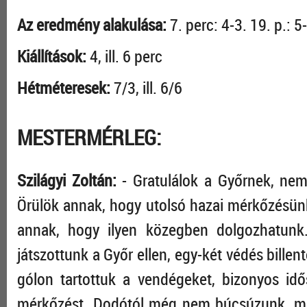
Az eredmény alakulása:
7. perc: 4-3. 19. p.: 5
Kiállítások:
4, ill. 6 perc
Hétméteresek:
7/3, ill. 6/6
MESTERMÉRLEG:
Szilágyi Zoltán:
- Gratulálok a Győrnek, ne
Örülök annak, hogy utolsó hazai mérkőzésünk
annak, hogy ilyen közegben dolgozhatunk
játszottunk a Győr ellen, egy-két védés bille
gólon tartottuk a vendégeket, bizonyos idő
mérkőzést. Dodótól még nem búcsúzunk, me