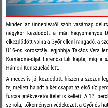
Minden az ünneplésről szólt vasárnap délutá
négykor kezdődött a már hagyományos 
elkezdődött volna a Győr elleni rangadó, a sz
U16-os korosztály legjobbja Takács Vera let
Komáromi-díjat Ferenczi Lili kapta, míg a s
Hámori Konszuéláé lett.
A meccs is jól kezdődött, hiszen a szezon le
fej mellett haladt a két csapat az első tíz pe
furcsa játékvezetői ítélet is kellett. A 17. pe
se róla, kőkeményen védekezett a Győr és hát 