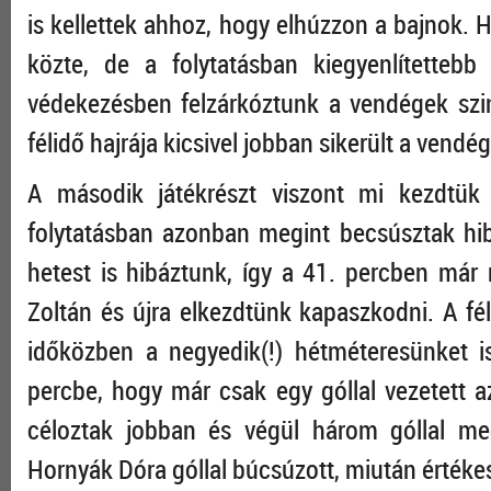
is kellettek ahhoz, hogy elhúzzon a bajnok. He
közte, de a folytatásban kiegyenlítetteb
védekezésben felzárkóztunk a vendégek szi
félidő hajrája kicsivel jobban sikerült a vendé
A második játékrészt viszont mi kezdtük j
folytatásban azonban megint becsúsztak hib
hetest is hibáztunk, így a 41. percben már m
Zoltán és újra elkezdtünk kapaszkodni. A fé
időközben a negyedik(!) hétméteresünket i
percbe, hogy már csak egy góllal vezetett
céloztak jobban és végül három góllal me
Hornyák Dóra góllal búcsúzott, miután értékes