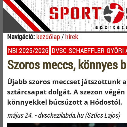
Navigáció:
kezdőlap
/
hírek
NBI 2025/2026
DVSC-SCHAEFFLER-GYŐRI A
Szoros meccs, könnyes 
Újabb szoros meccset játszottunk a
sztárcsapat dolgát. A szezon végén
könnyekkel búcsúzott a Hódostól.
május 24. - dvsckezilabda.hu (Szűcs Lajos)